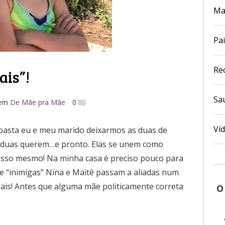
Ma
Pai
Re
ais”!
Sa
em
De Mãe pra Mãe
0
Ví
 basta eu e meu marido deixarmos as duas de
s duas querem…e pronto. Elas se unem como
 isso mesmo! Na minha casa é preciso pouco para
e “inimigas” Nina e Maitê passam a aliadas num
pais! Antes que alguma mãe politicamente correta
O