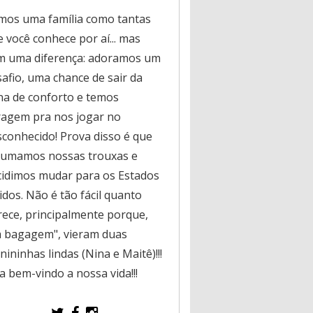
mos uma família como tantas
 você conhece por aí... mas
m uma diferença: adoramos um
safio, uma chance de sair da
na de conforto e temos
ragem pra nos jogar no
sconhecido! Prova disso é que
rumamos nossas trouxas e
cidimos mudar para os Estados
dos. Não é tão fácil quanto
rece, principalmente porque,
a bagagem", vieram duas
ininhas lindas (Nina e Maitê)!!!
a bem-vindo a nossa vida!!!