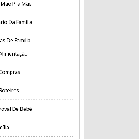
 Mãe Pra Mãe
rio Da Família
cas De Família
Alimentação
Compras
Roteiros
xoval De Bebê
ília