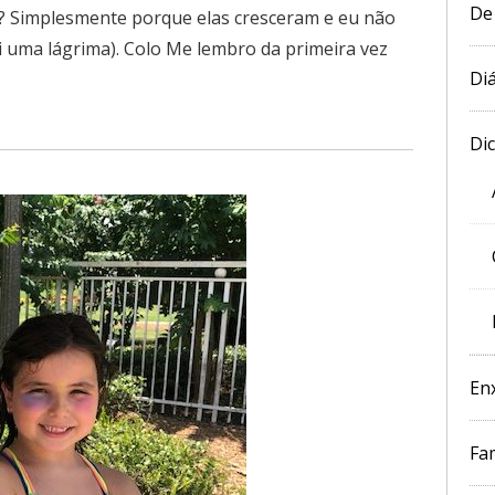
De
? Simplesmente porque elas cresceram e eu não
uma lágrima). Colo Me lembro da primeira vez
Diá
Di
En
Fam