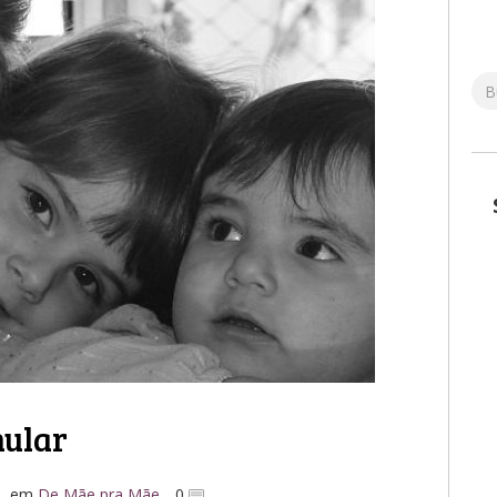
nular
em
De Mãe pra Mãe
0