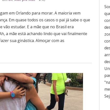
So
chegam em Orlando para morar. A maioria vem
que
ança. Em quase todos os casos o pai já sabe o que
co
de vão estudar. E a mãe que no Brasil era
de
Ah, a mãe está achando lindo que vai finalmente
zo
Fazer sua ginástica. Almoçar com as
co
de
ar
de
Uni
pa
"n
men
Sej