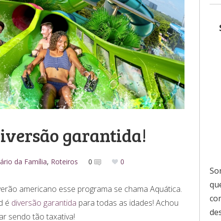
diversão garantida!
ário da Família
,
Roteiros
0
0
So
que
verão americano esse programa se chama Aquática.
co
ld é
diversão garantida
para todas as idades! Achou
de
ar sendo tão taxativa!