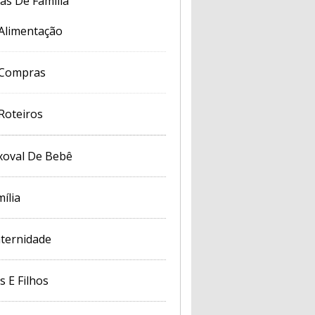
cas De Família
Alimentação
Compras
Roteiros
xoval De Bebê
ília
ternidade
s E Filhos