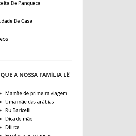
ceita De Panqueca
udade De Casa
deos
 QUE A NOSSA FAMÍLIA LÊ
Mamãe de primeira viagem
Uma mãe das arábias
Ru Baricelli
Dica de mãe
Diiirce
Eu elas e as crianças