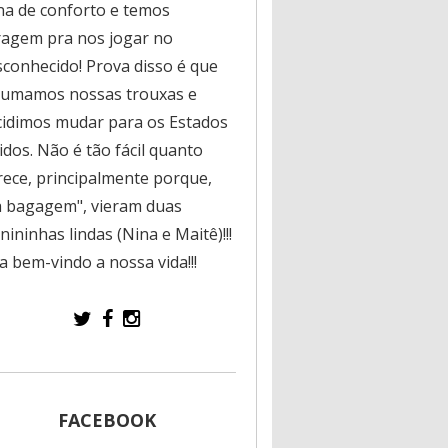
na de conforto e temos
ragem pra nos jogar no
sconhecido! Prova disso é que
rumamos nossas trouxas e
cidimos mudar para os Estados
dos. Não é tão fácil quanto
rece, principalmente porque,
a bagagem", vieram duas
ininhas lindas (Nina e Maitê)!!!
a bem-vindo a nossa vida!!!
FACEBOOK