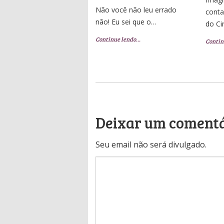
Não você não leu errado
conta
não! Eu sei que o…
do Ci
Continue lendo…
Contin
Deixar um coment
Seu email não será divulgado.