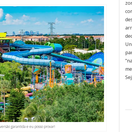
zo
co
de
ar
de
Uni
pa
"n
men
Sej
versão garantida e eu posso provar!