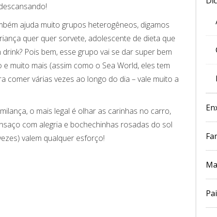
Di
a descansando!
ambém ajuda muito grupos heterogêneos, digamos
riança quer quer sorvete, adolescente de dieta que
 drink? Pois bem, esse grupo vai se dar super bem
o e muito mais (assim como o Sea World, eles tem
a comer várias vezes ao longo do dia – vale muito a
En
milança, o mais legal é olhar as carinhas no carro,
nsaço com alegria e bochechinhas rosadas do sol
Fam
ezes) valem qualquer esforço!
Ma
Pai