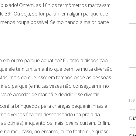
á puxado! Ontem, as 10h os termômetros marcavam
e 39! Ou seja, se for para ir em algum parque que
 menos roupa possível. Se molhando a maior parte
ão em outro parque aquático? Eu amo a disposição
que ele tem um tamanho que permite muita diversão
 Mas, mais do que isso: em tempos onde as pessoas
 ir ao parque (e muitas vezes não conseguem ir no
 você acordar de manhã e decidir ir se divertir!
De
encontra brinquedos para crianças pequenininhas e
 mais velhos ficarem descansando (na praia da
Diá
ras ótimas) enquanto os mais jovens curtem. Enfim,
ue no meu caso, no entanto, curto tanto que quase