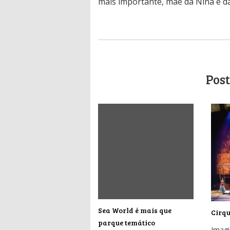
mais importante, mãe da Nina e da
Post
Sea World é mais que
Cirqu
parque temático
Imagi