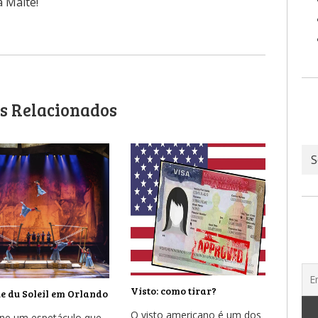
 Maitê!
s Relacionados
Ar
Visto: como tirar?
e du Soleil em Orlando
O visto americano é um dos
ne um espetáculo que