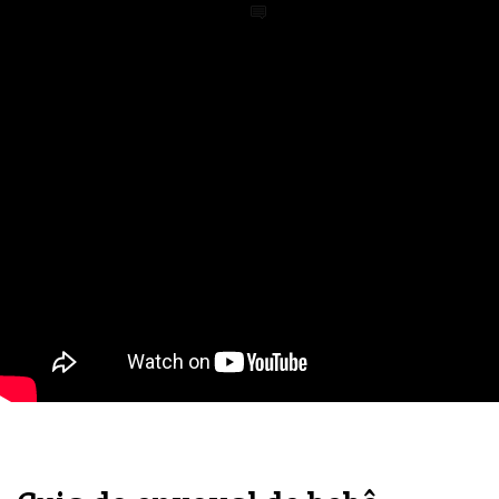
em
Enxoval de Bebê
,
Vídeos
0
Pais, filhos e a babá eletrônica! Esse trio está sempre
junto no início da vida dos pequenos. Tem gente que
prefere com câmeras de última geração, wi-fi,
possibilidade de compartilhamento de imagem nas
redes sociais. Outros querem apenas uma câmera e um
monitor simples, tem ainda os que procurem a babá
eletrônica que apenas áudio. Não importa. Esse é um
tem indispensável na compra do enxoval e eu, como
embaixadora
Continue lendo…