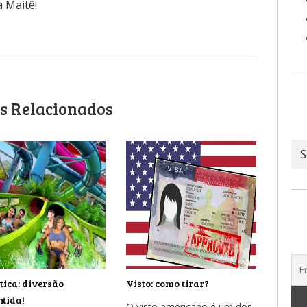
 Maitê!
s Relacionados
Ar
ica: diversão
Visto: como tirar?
tida!
O visto americano é um dos