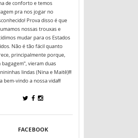
na de conforto e temos
ragem pra nos jogar no
sconhecido! Prova disso é que
rumamos nossas trouxas e
cidimos mudar para os Estados
dos. Não é tão fácil quanto
rece, principalmente porque,
a bagagem", vieram duas
ininhas lindas (Nina e Maitê)!!!
a bem-vindo a nossa vida!!!
FACEBOOK