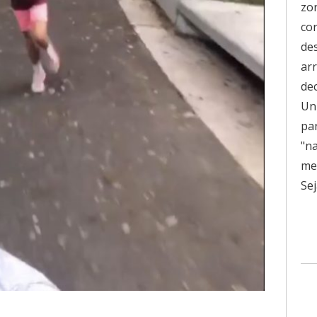
zo
co
de
ar
de
Uni
pa
"n
men
Sej