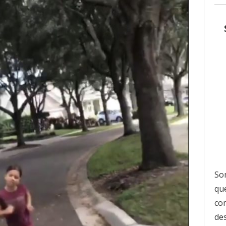
So
que
co
de