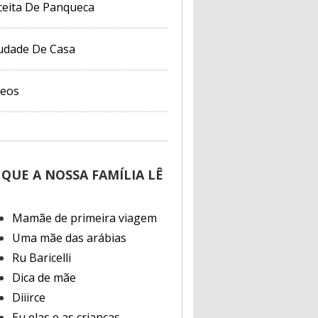
ceita De Panqueca
udade De Casa
deos
 QUE A NOSSA FAMÍLIA LÊ
Mamãe de primeira viagem
Uma mãe das arábias
Ru Baricelli
Dica de mãe
Diiirce
Eu elas e as crianças