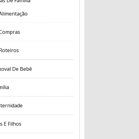
cas De Família
Alimentação
Compras
Roteiros
xoval De Bebê
ília
ternidade
s E Filhos