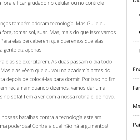
Di
 lá fora e ficar grudado no celular ou no controle
ianças também adoram tecnologia. Mas Gui e eu
 fora, tomar sol, suar. Mas, mais do que isso: vamos
. Para elas perceberem que queremos que elas
a gente diz apenas.
a elas se exercitarem. As duas passam o dia todo
En
 Mas elas vêem que eu vou na academia antes do
eta depois de colocá-las para dormir. Por isso no fim
Fam
nem reclamam quando dizemos: vamos dar uma
os no sofá! Tem a ver com a nossa rotina e, de novo,
!
Ma
 nossas batalhas contra a tecnologia estejam
Pai
ma poderosa! Contra a qual não há argumentos!