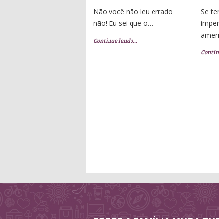
Não você não leu errado
Se t
não! Eu sei que o…
imper
amer
Continue lendo…
Contin