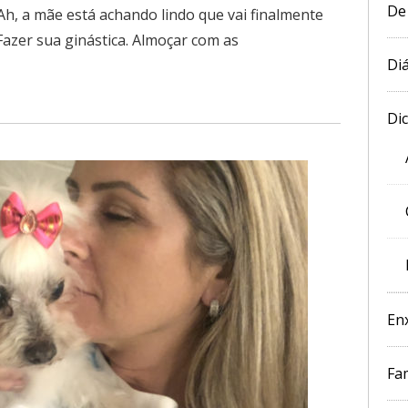
De
Ah, a mãe está achando lindo que vai finalmente
Fazer sua ginástica. Almoçar com as
Diá
Di
En
Fam