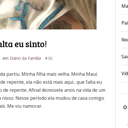
Ma
Pai
Re
lta eu sinto!
Sa
em
Diário da Família
4
Ví
a partiu. Minha filha mais velha. Minha Mauí.
de repente, ela não está mais aqui…que falta eu
o de repente. Afinal dezessete anos na vida de um
sa nisso. Nesse período ela mudou de casa comigo
aís. Me viu namorar.
O