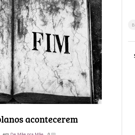
planos acontecerem
em
De Mãe pra Mãe
0