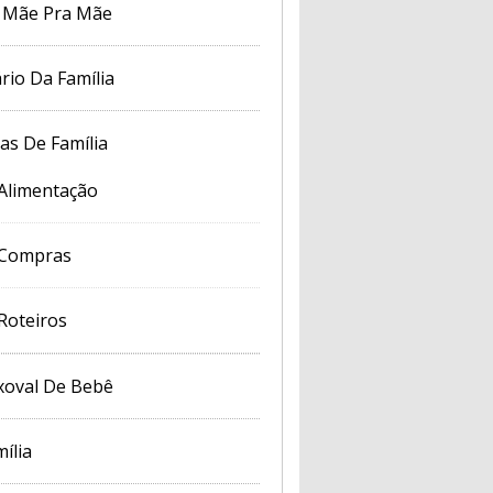
 Mãe Pra Mãe
rio Da Família
cas De Família
Alimentação
Compras
Roteiros
xoval De Bebê
ília