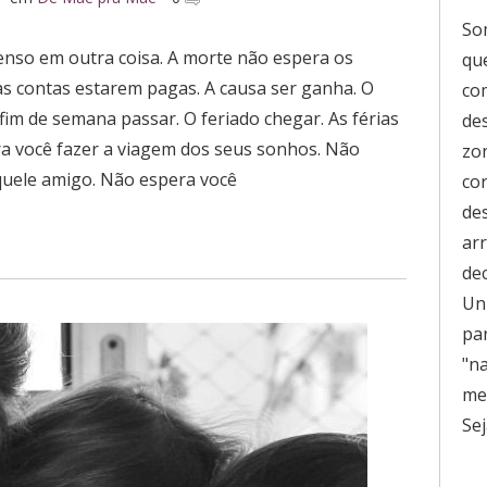
So
nso em outra coisa. A morte não espera os
que
s contas estarem pagas. A causa ser ganha. O
co
 fim de semana passar. O feriado chegar. As férias
de
ra você fazer a viagem dos seus sonhos. Não
zo
quele amigo. Não espera você
co
de
ar
de
Uni
pa
"n
men
Sej