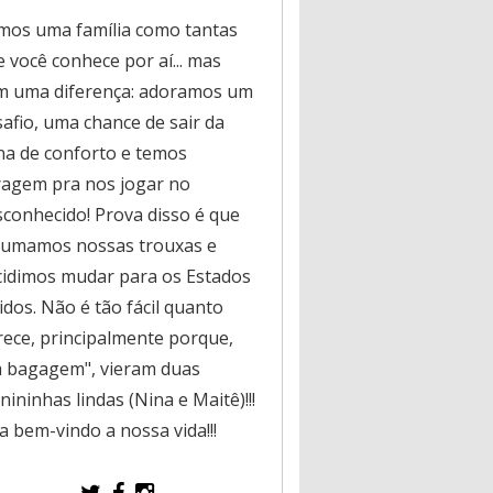
mos uma família como tantas
 você conhece por aí... mas
m uma diferença: adoramos um
safio, uma chance de sair da
na de conforto e temos
ragem pra nos jogar no
sconhecido! Prova disso é que
rumamos nossas trouxas e
cidimos mudar para os Estados
dos. Não é tão fácil quanto
rece, principalmente porque,
a bagagem", vieram duas
ininhas lindas (Nina e Maitê)!!!
a bem-vindo a nossa vida!!!