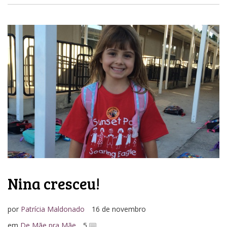
Nina cresceu!
por
Patrícia Maldonado
16 de novembro
em
De Mãe pra Mãe
5