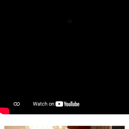
por
Patrícia Maldonado
16 de novembro
em
Dicas de Família
,
Roteiros
0
Filme infantil Trolls é um filme infantil. Na teoria. Na
prática trata-se de um filme perfeito…para adultos! Não
entendeu? Eu explico! Esse filme infantil na verdade gira
em torno de um tema para gente grande. É sobre como
todo mundo precisa de todo mundo. Sobre amizade
apesar de diferenças. É um filme infantil sobre gente
que se incomoda com a alegria alheia. Sobre
gente gente cinza, que precisa passar por cima dos
Continue lendo…