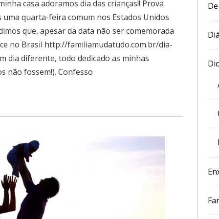
a minha casa adoramos dia das crianças!! Prova
De
ais uma quarta-feira comum nos Estados Unidos
idimos que, apesar da data não ser comemorada
Diá
e no Brasil http://familiamudatudo.com.br/dia-
um dia diferente, todo dedicado as minhas
Di
s não fossem!). Confesso
En
Fam