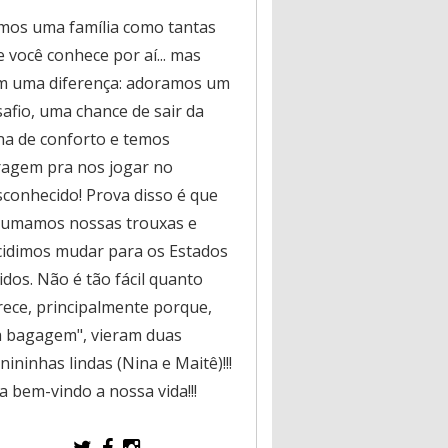
mos uma família como tantas
 você conhece por aí... mas
m uma diferença: adoramos um
safio, uma chance de sair da
na de conforto e temos
ragem pra nos jogar no
sconhecido! Prova disso é que
rumamos nossas trouxas e
cidimos mudar para os Estados
dos. Não é tão fácil quanto
rece, principalmente porque,
a bagagem", vieram duas
ininhas lindas (Nina e Maitê)!!!
a bem-vindo a nossa vida!!!