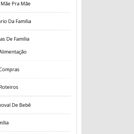
 Mãe Pra Mãe
rio Da Família
cas De Família
Alimentação
Compras
Roteiros
xoval De Bebê
ília