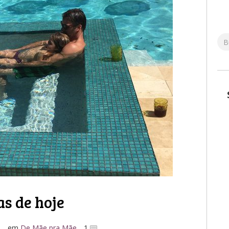
as de hoje
o
em
De Mãe pra Mãe
1