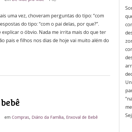
So
mais uma vez, choveram perguntas do tipo: “com
que
espostas do tipo: “com o pai delas, por que?”.
co
 explicar o óbvio. Nada me irrita mais do que ter
de
o pais e filhos nos dias de hoje vai muito além do
zo
co
de
ar
de
Uni
pa
"n
 bebê
men
Sej
o
em
Compras
,
Diário da Família
,
Enxoval de Bebê