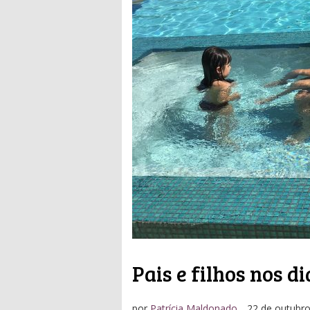
Pais e filhos nos di
por
Patrícia Maldonado
22 de outubr