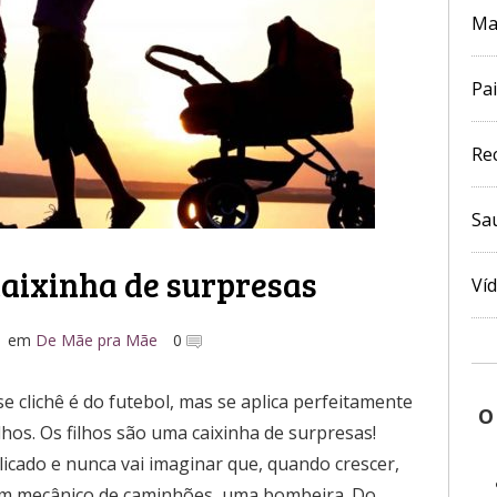
Ma
Pai
Re
Sa
caixinha de surpresas
Ví
em
De Mãe pra Mãe
0
 Esse clichê é do futebol, mas se aplica perfeitamente
O
hos. Os filhos são uma caixinha de surpresas!
icado e nunca vai imaginar que, quando crescer,
, um mecânico de caminhões, uma bombeira. Do