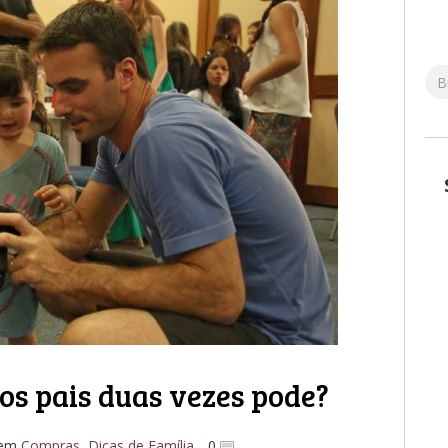
os pais duas vezes pode?
em
Compras
,
Dicas de Família
0