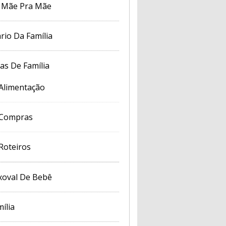
 Mãe Pra Mãe
rio Da Família
cas De Família
Alimentação
Compras
Roteiros
xoval De Bebê
ília