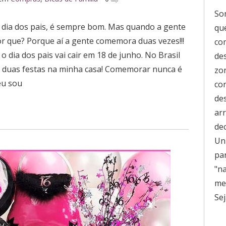
So
dia dos pais, é sempre bom. Mas quando a gente
que
r que? Porque aí a gente comemora duas vezes!!!
co
 dia dos pais vai cair em 18 de junho. No Brasil
de
s duas festas na minha casa! Comemorar nunca é
zo
eu sou
co
de
ar
de
Uni
pa
"n
men
Sej