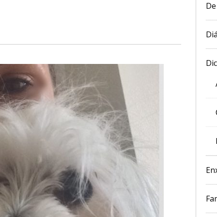
De
Diá
Di
En
Fam