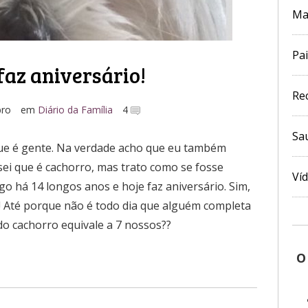
Ma
Pai
az aniversário!
Re
bro
em
Diário da Família
4
Sa
ue é gente. Na verdade acho que eu também
sei que é cachorro, mas trato como se fosse
Ví
go há 14 longos anos e hoje faz aniversário. Sim,
! Até porque não é todo dia que alguém completa
o cachorro equivale a 7 nossos??
O