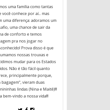
mos uma família como tantas
 você conhece por aí... mas
m uma diferença: adoramos um
safio, uma chance de sair da
na de conforto e temos
ragem pra nos jogar no
sconhecido! Prova disso é que
rumamos nossas trouxas e
cidimos mudar para os Estados
dos. Não é tão fácil quanto
rece, principalmente porque,
a bagagem", vieram duas
ininhas lindas (Nina e Maitê)!!!
a bem-vindo a nossa vida!!!