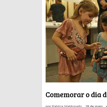
Comemorar o dia d
por
Patrícia Maldonado
28 de maio