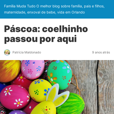
Família Muda Tudo O melhor blog sobre família, pais e filhos,
maternidade, enxoval de bebe, vida em Orlando
Páscoa: coelhinho
passou por aqui
Patrícia Maldonado
9 anos atrás