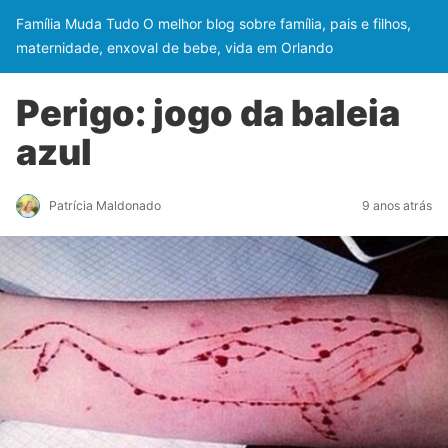
Família Muda Tudo O melhor blog sobre família, pais e filhos,
maternidade, enxoval de bebe, vida em Orlando
Perigo: jogo da baleia
azul
Patrícia Maldonado
9 anos atrás