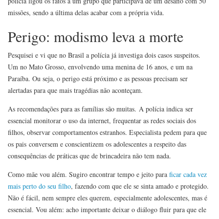
polícia ligou os fatos a um grupo que participava de um desafio com 50
missões, sendo a última delas acabar com a própria vida.
Perigo: modismo leva a morte
Pesquisei e vi que no Brasil a polícia já investiga dois casos suspeitos.
Um no Mato Grosso, envolvendo uma menina de 16 anos, e um na
Paraíba. Ou seja, o perigo está próximo e as pessoas precisam ser
alertadas para que mais tragédias não aconteçam.
As recomendações para as famílias são muitas. A polícia indica ser
essencial monitorar o uso da internet, frequentar as redes sociais dos
filhos, observar comportamentos estranhos. Especialista pedem para que
os pais conversem e conscientizem os adolescentes a respeito das
consequências de práticas que de brincadeira não tem nada.
Como mãe vou além. Sugiro encontrar tempo e jeito para
ficar cada vez
mais perto do seu filho
, fazendo com que ele se sinta amado e protegido.
Não é fácil, nem sempre eles querem, especialmente adolescentes, mas é
essencial. Vou além: acho importante deixar o diálogo fluir para que ele