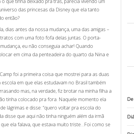
o que tinha deixado pra trás, parecia vivendo um
niverso das princesas da Disney que ela tanto
do então?
la, dias antes da nossa mudança, uma das amigas –
tratos com uma foto fofa delas juntas. O porta-
a mudança, eu não conseguia achar! Quando
 colocar em cima da penteadeira do quarto da Nina e
mp foi a primeira coisa que mostrei para as duas
na escola em que elas estudavam no Brasil também
rasando mas, na verdade, fiz brotar na minha filha a
De
ão tinha colocado pra fora. Naquele momento ela
e lágrimas e disse: “quero voltar pra escola do
da disse que aqui não tinha ninguém além da irmã
Diá
 que ela falava, que estava muito triste…Foi como se