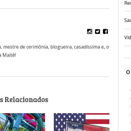
Re
Sa
Ví
, mestre de cerimônia, blogueira, casadíssima e, o
 Maitê!
O
s Relacionados