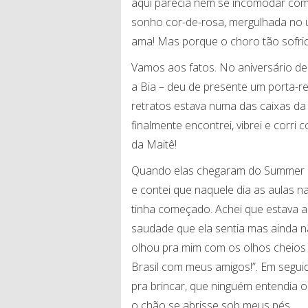
aqui parecia nem se incomodar com 
sonho cor-de-rosa, mergulhada no u
ama! Mas porque o choro tão sofri
Vamos aos fatos. No aniversário de
a Bia – deu de presente um porta-re
retratos estava numa das caixas d
finalmente encontrei, vibrei e corri
da Maitê!
Quando elas chegaram do Summer Ca
e contei que naquele dia as aulas 
tinha começado. Achei que estava ar
saudade que ela sentia mas ainda n
olhou pra mim com os olhos cheios d
Brasil com meus amigos!”. Em segui
pra brincar, que ninguém entendia o
o chão se abrisse sob meus pés.