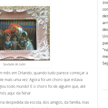
zo
co
de
ar
de
Uni
pa
"n
men
Sej
Saudade de tudo!
 mês em Orlando, quando tudo parece começar a
ole mais uma vez. Agora foi um choro que estava
giou todo mundo! E o choro foi de alguém que, até
 nós aqui: da Nina!
na despedida da escola, dos amigos, da família, mas