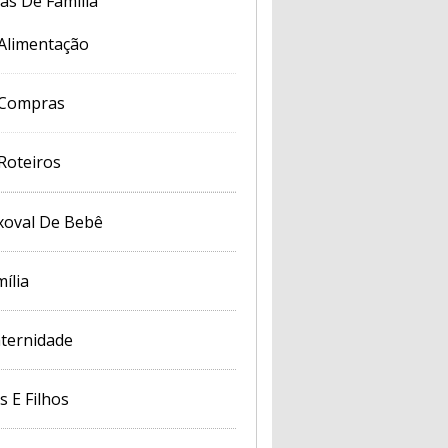
cas De Família
Alimentação
Compras
Roteiros
xoval De Bebê
ília
ternidade
s E Filhos