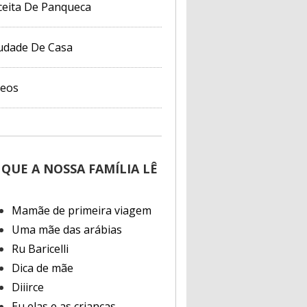
ceita De Panqueca
udade De Casa
deos
 QUE A NOSSA FAMÍLIA LÊ
Mamãe de primeira viagem
Uma mãe das arábias
Ru Baricelli
Dica de mãe
Diiirce
Eu elas e as crianças