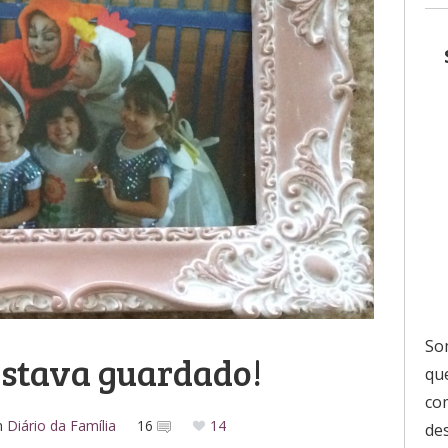
So
estava guardado!
que
co
m
Diário da Família
16
14
de