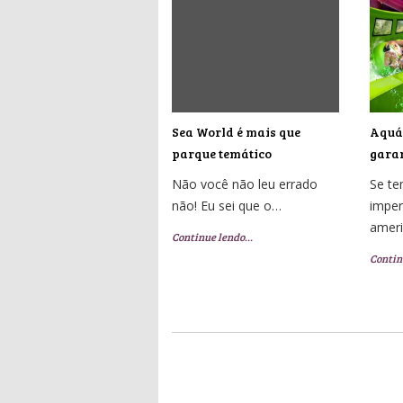
Sea World é mais que
Aquát
parque temático
garan
Não você não leu errado
Se t
não! Eu sei que o…
imper
amer
Continue lendo…
Contin