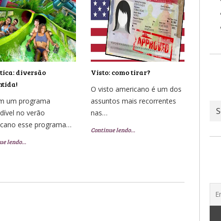
ica: diversão
Visto: como tirar?
tida!
O visto americano é um dos
em um programa
assuntos mais recorrentes
Ar
dível no verão
nas…
icano esse programa…
Continue lendo…
ue lendo…