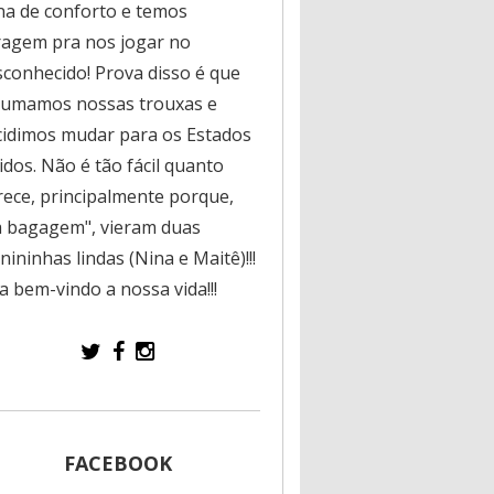
na de conforto e temos
ragem pra nos jogar no
sconhecido! Prova disso é que
rumamos nossas trouxas e
cidimos mudar para os Estados
dos. Não é tão fácil quanto
rece, principalmente porque,
a bagagem", vieram duas
ininhas lindas (Nina e Maitê)!!!
a bem-vindo a nossa vida!!!
FACEBOOK