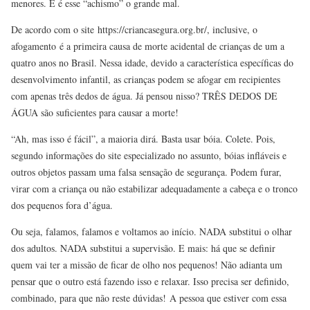
menores. E é esse “achismo” o grande mal.
De acordo com o site https://criancasegura.org.br/, inclusive, o
afogamento é a primeira causa de morte acidental de crianças de um a
quatro anos no Brasil. Nessa idade, devido a característica específicas do
desenvolvimento infantil, as crianças podem se afogar em recipientes
com apenas três dedos de água. Já pensou nisso? TRÊS DEDOS DE
ÁGUA são suficientes para causar a morte!
“Ah, mas isso é fácil”, a maioria dirá. Basta usar bóia. Colete. Pois,
segundo informações do site especializado no assunto, bóias infláveis e
outros objetos passam uma falsa sensação de segurança. Podem furar,
virar com a criança ou não estabilizar adequadamente a cabeça e o tronco
dos pequenos fora d’água.
Ou seja, falamos, falamos e voltamos ao início. NADA substitui o olhar
dos adultos. NADA substitui a supervisão. E mais: há que se definir
quem vai ter a missão de ficar de olho nos pequenos! Não adianta um
pensar que o outro está fazendo isso e relaxar. Isso precisa ser definido,
combinado, para que não reste dúvidas! A pessoa que estiver com essa