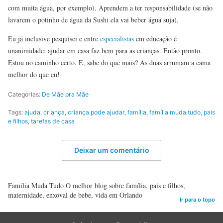
com muita água, por exemplo). Aprendem a ter responsabilidade (se não
lavarem o potinho de água da Sushi ela vai beber água suja).
Eu já inclusive pesquisei e entre
especialistas
em educação é
unanimidade: ajudar em casa faz bem para as crianças. Então pronto.
Estou no caminho certo. E, sabe do que mais? As duas arrumam a cama
melhor do que eu!
Categorias:
De Mãe pra Mãe
Tags:
ajuda
,
criança
,
criança pode ajudar
,
família
,
família muda tudo
,
pais
e filhos
,
tarefas de casa
Deixar um comentário
Família Muda Tudo O melhor blog sobre família, pais e filhos,
maternidade, enxoval de bebe, vida em Orlando
Ir para o topo