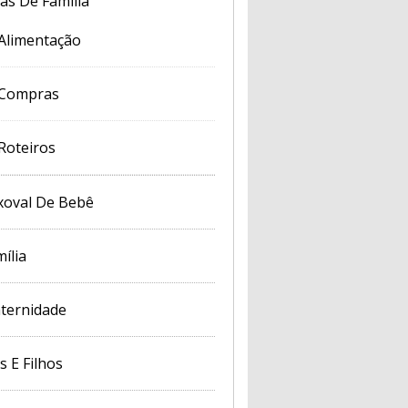
cas De Família
Alimentação
Compras
Roteiros
xoval De Bebê
ília
ternidade
s E Filhos