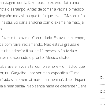
a viagem que ía fazer para o exterior fui a uma
ontra o sarampo. Antes de tomar a vacina o médico
inguém me avisou que teria que levar. “Mas eu não
e insistiu. Só daria a vacina com o exame na mão, já
o.
rio fazer o tal exame. Contrariada. Estava sem tempo,
aca com raiva, reclamando. Não estava grávida e
inha primeira filha, de 11 meses. Não fazia o
a ter me vacinado e pronto. Médico chato.
sabafava em voz alta, como sempre – o médico que
r, riu. Gargalhou pra ser mais específica. “O meu
De
rávida sim. E vem aí mais uma menina”, disse. Fiquei
a e nem sabia? Não sentia nada de diferente? E era
Diá