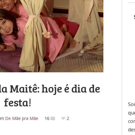
a Maitê: hoje é dia de
festa!
So
que
em
De Mãe pra Mãe
16
2
co
de