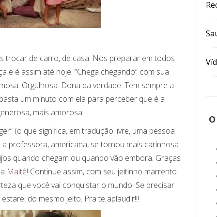
Re
Sa
 trocar de carro, de casa. Nos preparar em todos
Ví
ença e é assim até hoje. “Chega chegando” com sua
eimosa. Orgulhosa. Dona da verdade. Tem sempre a
 basta um minuto com ela para perceber que é a
generosa, mais amorosa.
O
r” (o que significa, em tradução livre, uma pessoa
a a professora, americana, se tornou mais carinhosa.
eijos quando chegam ou quando vão embora. Graças
a Maitê!
Continue assim, com seu jeitinho marrento
eza que você vai conquistar o mundo! Se precisar
estarei do mesmo jeito. Pra te aplaudir!!!