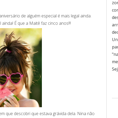
zo
co
 aniversário de alguém especial é mais legal ainda.
de
l ainda! É que a Maitê faz cinco anos!!!
ar
de
Uni
pa
"n
men
Sej
m que descobri que estava grávida dela. Nina não