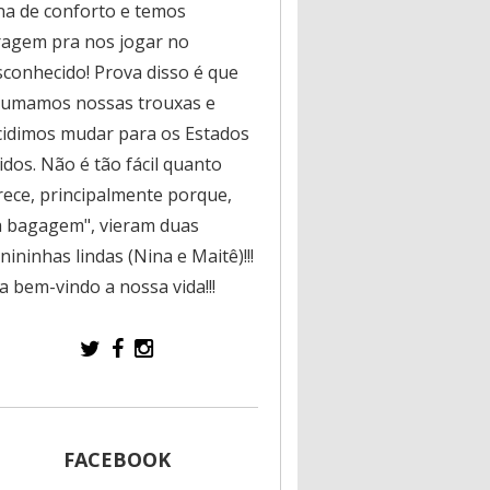
na de conforto e temos
ragem pra nos jogar no
sconhecido! Prova disso é que
rumamos nossas trouxas e
cidimos mudar para os Estados
dos. Não é tão fácil quanto
rece, principalmente porque,
a bagagem", vieram duas
ininhas lindas (Nina e Maitê)!!!
a bem-vindo a nossa vida!!!
FACEBOOK