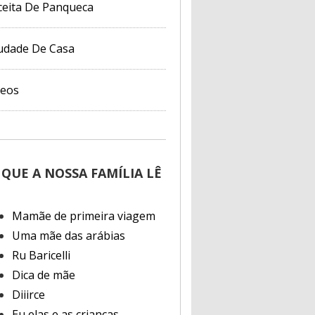
ceita De Panqueca
udade De Casa
deos
 QUE A NOSSA FAMÍLIA LÊ
Mamãe de primeira viagem
Uma mãe das arábias
Ru Baricelli
Dica de mãe
Diiirce
Eu elas e as crianças