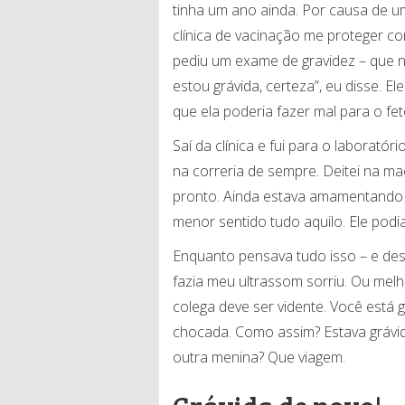
tinha um ano ainda. Por causa de um
clínica de vacinação me proteger c
pediu um exame de gravidez – que n
estou grávida, certeza”, eu disse. El
que ela poderia fazer mal para o fet
Saí da clínica e fui para o laborató
na correria de sempre. Deitei na m
pronto. Ainda estava amamentando m
menor sentido tudo aquilo. Ele podi
Enquanto pensava tudo isso – e de
fazia meu ultrassom sorriu. Ou melho
colega deve ser vidente. Você está g
chocada. Como assim? Estava grávid
outra menina? Que viagem.