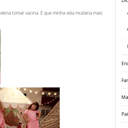
Di
deria tomar vacina. E que minha vida mudaria mais
En
Fam
Ma
Pai