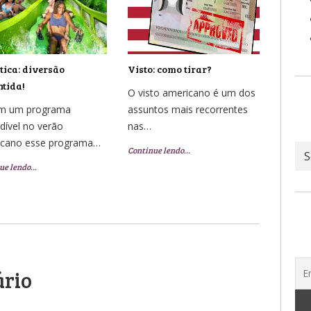
ica: diversão
Visto: como tirar?
tida!
O visto americano é um dos
em um programa
assuntos mais recorrentes
dível no verão
nas…
icano esse programa…
Ar
Continue lendo…
ue lendo…
ário