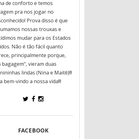
na de conforto e temos
ragem pra nos jogar no
sconhecido! Prova disso é que
rumamos nossas trouxas e
cidimos mudar para os Estados
dos. Não é tão fácil quanto
rece, principalmente porque,
a bagagem", vieram duas
ininhas lindas (Nina e Maitê)!!!
a bem-vindo a nossa vida!!!
FACEBOOK