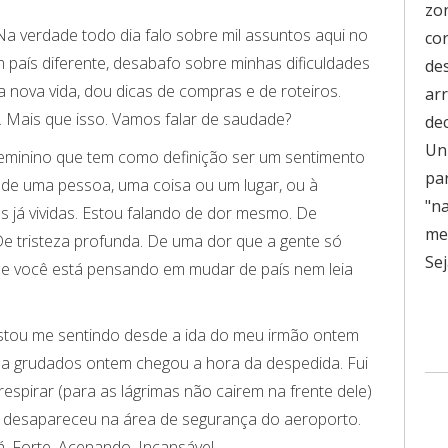
zo
Na verdade todo dia falo sobre mil assuntos aqui no
co
 país diferente, desabafo sobre minhas dificuldades
de
 nova vida, dou dicas de compras e de roteiros.
ar
. Mais que isso. Vamos falar de saudade?
de
Uni
feminino que tem como definição ser um sentimento
pa
 de uma pessoa, uma coisa ou um lugar, ou à
"n
s já vividas. Estou falando de dor mesmo. De
men
e tristeza profunda. De uma dor que a gente só
Sej
se você está pensando em mudar de país nem leia
stou me sentindo desde a ida do meu irmão ontem
na grudados ontem chegou a hora da despedida. Fui
espirar (para as lágrimas não cairem na frente dele)
e desapareceu na área de segurança do aeroporto.
á. Forte. Acenando. Incansável.