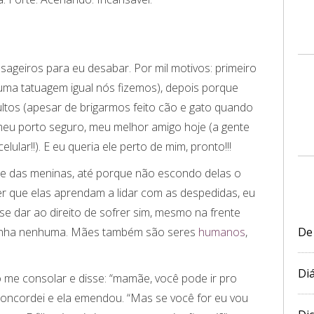
ssageiros para eu desabar. Por mil motivos: primeiro
é uma tatuagem igual nós fizemos), depois porque
ltos (apesar de brigarmos feito cão e gato quando
 meu porto seguro, meu melhor amigo hoje (a gente
lular!!). E eu queria ele perto de mim, pronto!!!
te das meninas, até porque não escondo delas o
er que elas aprendam a lidar com as despedidas, eu
e dar ao direito de sofrer sim, mesmo na frente
De
rgonha nenhuma. Mães também são seres
humanos
,
Diá
 me consolar e disse: “mamãe, você pode ir pro
u concordei e ela emendou. “Mas se você for eu vou