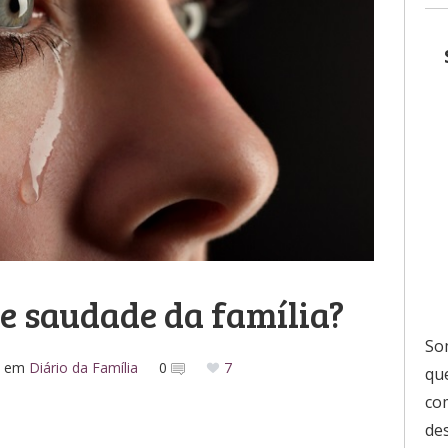
e saudade da família?
So
em
Diário da Família
0
7
que
co
de