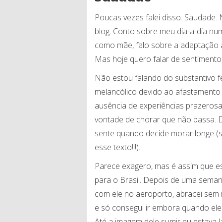
Poucas vezes falei disso. Saudade. 
blog. Conto sobre meu dia-a-dia num
como mãe, falo sobre a adaptação a
Mas hoje quero falar de sentimento
Não estou falando do substantivo 
melancólico devido ao afastamento
ausência de experiências prazerosa
vontade de chorar que não passa. D
sente quando decide morar longe (
esse texto!!!).
Parece exagero, mas é assim que e
para o Brasil. Depois de uma sema
com ele no aeroporto, abracei sem r
e só consegui ir embora quando el
Até a imagem dele sumir eu estava l