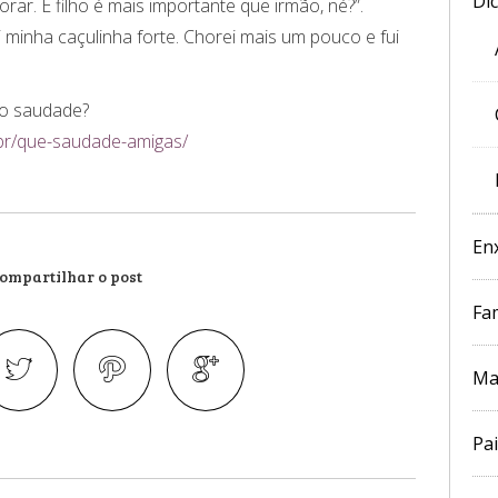
Di
ar. E filho é mais importante que irmão, né?”.
i minha caçulinha forte. Chorei mais um pouco e fui
to saudade?
.br/que-saudade-amigas/
En
ompartilhar o post
Fam
Ma
Pai