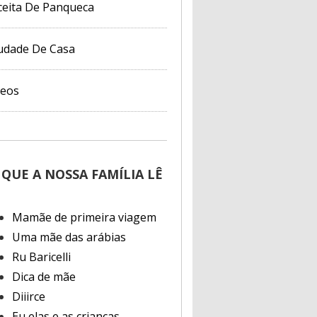
ceita De Panqueca
udade De Casa
deos
 QUE A NOSSA FAMÍLIA LÊ
Mamãe de primeira viagem
Uma mãe das arábias
Ru Baricelli
Dica de mãe
Diiirce
Eu elas e as crianças