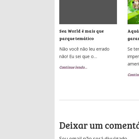
Sea World é mais que
Aquát
parque temático
garan
Não você não leu errado
Se t
não! Eu sei que o…
imper
amer
Continue lendo…
Contin
Deixar um coment
Seu email não será divulgado.