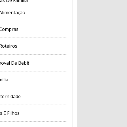
cas De Família
Alimentação
Compras
Roteiros
xoval De Bebê
ília
ternidade
s E Filhos