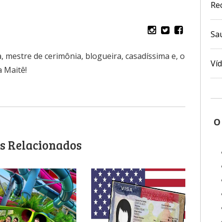
Re
Sa
, mestre de cerimônia, blogueira, casadíssima e, o
Ví
 Maitê!
O
s Relacionados