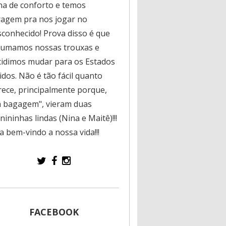
na de conforto e temos
ragem pra nos jogar no
sconhecido! Prova disso é que
rumamos nossas trouxas e
cidimos mudar para os Estados
dos. Não é tão fácil quanto
rece, principalmente porque,
a bagagem", vieram duas
ininhas lindas (Nina e Maitê)!!!
a bem-vindo a nossa vida!!!
FACEBOOK