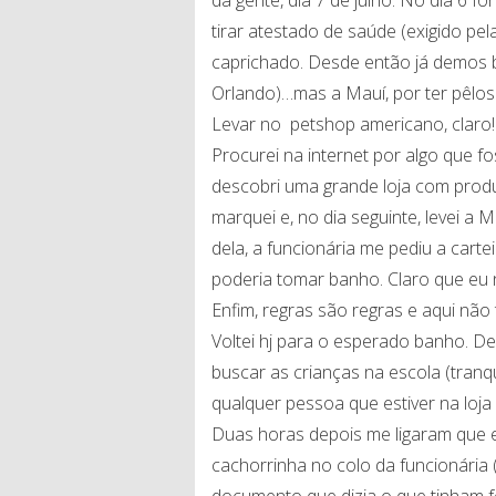
tirar atestado de saúde (exigido p
caprichado. Desde então já demos 
Orlando)…mas a Mauí, por ter pêlos
Levar no petshop americano, claro!
Procurei na internet por algo que f
descobri uma grande loja com produt
marquei e, no dia seguinte, levei a 
dela, a funcionária me pediu a carte
poderia tomar banho. Claro que eu n
Enfim, regras são regras e aqui não t
Voltei hj para o esperado banho. De
buscar as crianças na escola (tranq
qualquer pessoa que estiver na loja
Duas horas depois me ligaram que e
cachorrinha no colo da funcionária
documento que dizia o que tinham 