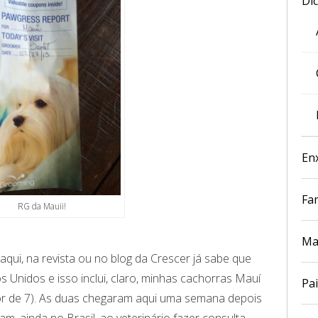
Di
En
Fam
RG da Mauii!
Ma
i, na revista ou no blog da Crescer já sabe que
s Unidos e isso inclui, claro, minhas cachorras Mauí
Pai
dor de 7). As duas chegaram aqui uma semana depois
ram, ainda no Brasil, ao veterinário fazer consulta,