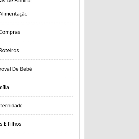
cas De Família
Alimentação
Compras
Roteiros
xoval De Bebê
ília
ternidade
s E Filhos