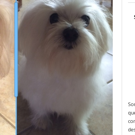
So
que
co
de