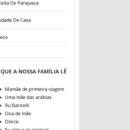
ceita De Panqueca
udade De Casa
deos
 QUE A NOSSA FAMÍLIA LÊ
Mamãe de primeira viagem
Uma mãe das arábias
Ru Baricelli
Dica de mãe
Diiirce
Eu elas e as crianças