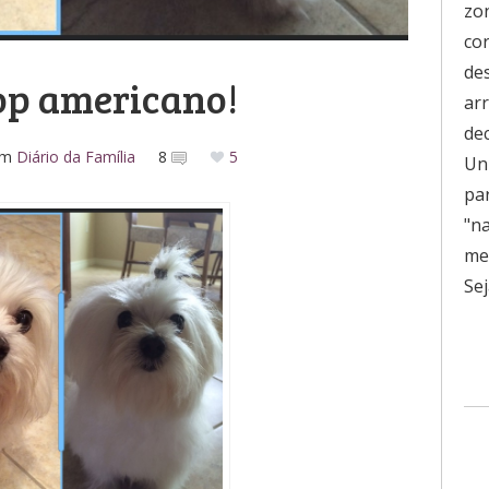
zo
co
de
op americano!
ar
de
em
Diário da Família
8
5
Uni
pa
"n
men
Sej