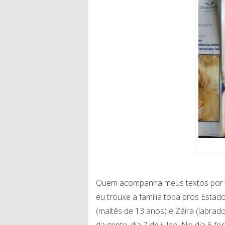
Quem acompanha meus textos por aqu
eu trouxe a família toda pros Estado
(maltês de 13 anos) e Záira (labra
da gente, dia 7 de julho. No dia 6 fo