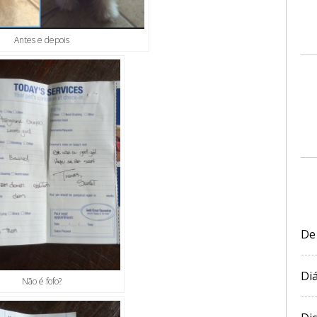
Antes e depois
De
Diá
Não é fofo?