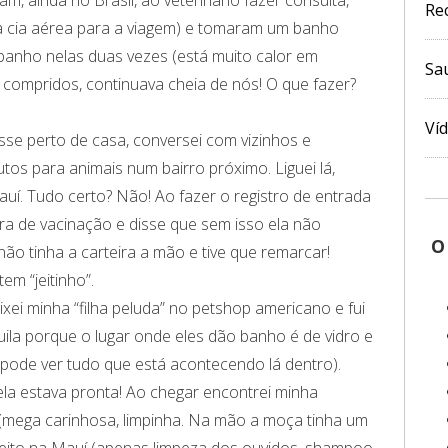
Re
ela cia aérea para a viagem) e tomaram um banho
banho nelas duas vezes (está muito calor em
Sa
 compridos, continuava cheia de nós! O que fazer?
Ví
osse perto de casa, conversei com vizinhos e
os para animais num bairro próximo. Liguei lá,
Mauí. Tudo certo? Não! Ao fazer o registro de entrada
ira de vacinação e disse que sem isso ela não
O
ão tinha a carteira a mão e tive que remarcar!
em “jeitinho”.
ixei minha “filha peluda” no petshop americano e fui
uila porque o lugar onde eles dão banho é de vidro e
 pode ver tudo que está acontecendo lá dentro).
la estava pronta! Ao chegar encontrei minha
 (mega carinhosa, limpinha. Na mão a moça tinha um
feito na Mauí (apenas limpeza dos ouvidos, shampoo