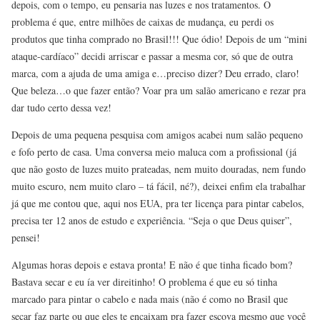
depois, com o tempo, eu pensaria nas luzes e nos tratamentos. O
problema é que, entre milhões de caixas de mudança, eu perdi os
produtos que tinha comprado no Brasil!!! Que ódio! Depois de um “mini
ataque-cardíaco” decidi arriscar e passar a mesma cor, só que de outra
marca, com a ajuda de uma amiga e…preciso dizer? Deu errado, claro!
Que beleza…o que fazer então? Voar pra um salão americano e rezar pra
dar tudo certo dessa vez!
Depois de uma pequena pesquisa com amigos acabei num salão pequeno
e fofo perto de casa. Uma conversa meio maluca com a profissional (já
que não gosto de luzes muito prateadas, nem muito douradas, nem fundo
muito escuro, nem muito claro – tá fácil, né?), deixei enfim ela trabalhar
já que me contou que, aqui nos EUA, pra ter licença para pintar cabelos,
precisa ter 12 anos de estudo e experiência. “Seja o que Deus quiser”,
pensei!
Algumas horas depois e estava pronta! E não é que tinha ficado bom?
Bastava secar e eu ía ver direitinho! O problema é que eu só tinha
marcado para pintar o cabelo e nada mais (não é como no Brasil que
secar faz parte ou que eles te encaixam pra fazer escova mesmo que você