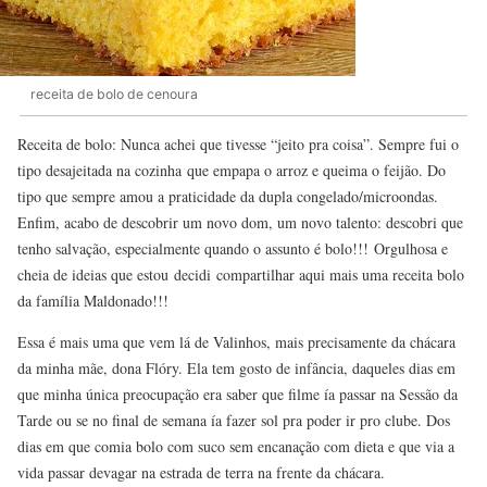
receita de bolo de cenoura
Receita de bolo: Nunca achei que tivesse “jeito pra coisa”. Sempre fui o
tipo desajeitada na cozinha que empapa o arroz e queima o feijão. Do
tipo que sempre amou a praticidade da dupla congelado/microondas.
Enfim, acabo de descobrir um novo dom, um novo talento: descobri que
tenho salvação, especialmente quando o assunto é bolo!!! Orgulhosa e
cheia de ideias que estou decidi compartilhar aqui mais uma receita bolo
da família Maldonado!!!
Essa é mais uma que vem lá de Valinhos, mais precisamente da chácara
da minha mãe, dona Flóry. Ela tem gosto de infância, daqueles dias em
que minha única preocupação era saber que filme ía passar na Sessão da
Tarde ou se no final de semana ía fazer sol pra poder ir pro clube. Dos
dias em que comia bolo com suco sem encanação com dieta e que via a
vida passar devagar na estrada de terra na frente da chácara.