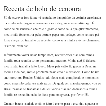
Receita de bolo
de
cenoura
Só de escrever isso já me vi sentada no banquinho da cozinha ensolarada
da minha mãe, jogando conversa fora e alegrando meu estômago. É
como se eu sentisse o cheiro e o gosto e como se, a qualquer momento,
meu irmão fosse entrar pela porta e pegar um pedaço, como se meu pai
fosse chegar do trabalho de repente, como se a minha avó me chamasse:
“Patrícia, vem cá!”.
Infelizmente voltar nesse tempo bom, reviver esses dias com minha
família toda reunida só no pensamento mesmo. Minha avó já faleceu,
meu irmão trabalha feito louco. Meus pais estão lá, graças a Deus, na
mesma vida boa, mas o problema nesse caso é a distância. Como há um
ano moro nos Estados Unidos tudo ficou mais complicado e momentos
como esses são cada vez mais raros. De qualquer maneira quando vou ao
Brasil passear ou trabalhar é de lei: vários dias são dedicados a minha
família (e nesse dia nada de dieta para emagrecer, por favor!!!).
Quando bate a saudade então o jeito é correr para a cozinha, aquecer o