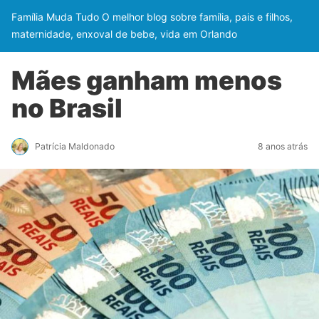
Família Muda Tudo O melhor blog sobre família, pais e filhos,
maternidade, enxoval de bebe, vida em Orlando
Mães ganham menos
no Brasil
Patrícia Maldonado
8 anos atrás