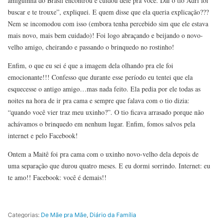
amiguinha do Brasil encontrou e cuidou dele pra você. Daí o tio Adri foi
buscar e te trouxe”, expliquei. E quem disse que ela queria explicação???
Nem se incomodou com isso (embora tenha percebido sim que ele estava
mais novo, mais bem cuidado)! Foi logo abraçando e beijando o novo-
velho amigo, cheirando e passando o brinquedo no rostinho!
Enfim, o que eu sei é que a imagem dela olhando pra ele foi
emocionante!!! Confesso que durante esse período eu tentei que ela
esquecesse o antigo amigo…mas nada feito. Ela pedia por ele todas as
noites na hora de ir pra cama e sempre que falava com o tio dizia:
“quando você vier traz meu uxinho?”. O tio ficava arrasado porque não
achávamos o brinquedo em nenhum lugar. Enfim, fomos salvos pela
internet e pelo Facebook!
Ontem a Maitê foi pra cama com o uxinho novo-velho dela depois de
uma separação que durou quatro meses. E eu dormi sorrindo. Internet: eu
te amo!! Facebook: você é demais!!
Categorias:
De Mãe pra Mãe
,
Diário da Família