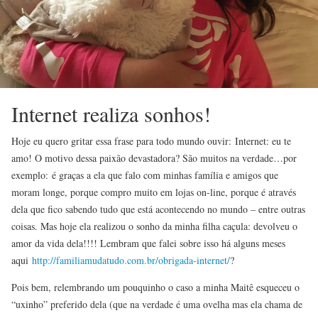
Internet realiza sonhos!
Hoje eu quero gritar essa frase para todo mundo ouvir: Internet: eu te
amo! O motivo dessa paixão devastadora? São muitos na verdade…por
exemplo: é graças a ela que falo com minhas família e amigos que
moram longe, porque compro muito em lojas on-line, porque é através
dela que fico sabendo tudo que está acontecendo no mundo – entre outras
coisas. Mas hoje ela realizou o sonho da minha filha caçula: devolveu o
amor da vida dela!!!! Lembram que falei sobre isso há alguns meses
aqui
http://familiamudatudo.com.br/obrigada-internet/
?
Pois bem, relembrando um pouquinho o caso a minha Maitê esqueceu o
“uxinho” preferido dela (que na verdade é uma ovelha mas ela chama de