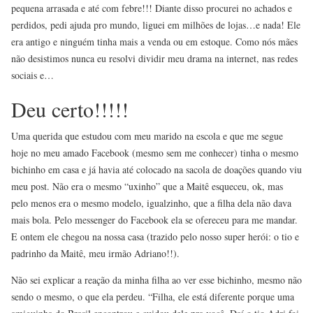
pequena arrasada e até com febre!!! Diante disso procurei no achados e
perdidos, pedi ajuda pro mundo, liguei em milhões de lojas…e nada! Ele
era antigo e ninguém tinha mais a venda ou em estoque. Como nós mães
não desistimos nunca eu resolvi dividir meu drama na internet, nas redes
sociais e…
Deu certo!!!!!
Uma querida que estudou com meu marido na escola e que me segue
hoje no meu amado Facebook (mesmo sem me conhecer) tinha o mesmo
bichinho em casa e já havia até colocado na sacola de doações quando viu
meu post. Não era o mesmo “uxinho” que a Maitê esqueceu, ok, mas
pelo menos era o mesmo modelo, igualzinho, que a filha dela não dava
mais bola. Pelo messenger do Facebook ela se ofereceu para me mandar.
E ontem ele chegou na nossa casa (trazido pelo nosso super herói: o tio e
padrinho da Maitê, meu irmão Adriano!!).
Não sei explicar a reação da minha filha ao ver esse bichinho, mesmo não
sendo o mesmo, o que ela perdeu. “Filha, ele está diferente porque uma