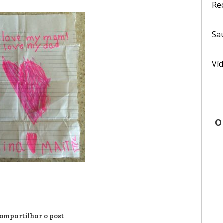
Re
Sa
Ví
O
ompartilhar o post