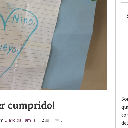
So
r cumprido!
que
co
em
Diário da Família
2
5
de