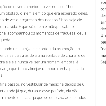
zo
ção de dever cumprido ao ver nossos filhos
co
um obstáculo, irem além do que era esperado deles.
de
o de ver o progresso dos nossos filhos, seja ele
ar
ra, na vida. É que só quem é mãe/pai sabe o
de
itória, acompanhou os momentos de fraqueza, deu a
Uni
 queda.
pa
"n
es quando uma amiga me contou da promoção do
men
. Senti nas palavras dela uma vontade de chorar e de
Sej
pra ela ele nunca vai ser um homem, embora já
 cargo que tanto almejava, embora tenha passado
lá.
ilha passou no vestibular de medicina depois de 6
ília toda já que, durante esse período, ela não
ceiramente em casa, já que se dedicava aos estudos