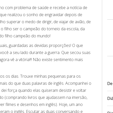
ho com problema de saúde e recebe a notícia de
a que realizou o sonho de engravidar depois de
ilho superar o medo de dirigir, de viajar de avião, de
 o filho ser o campeão do torneio da escola, da
 do filho campeão do mundo!
guais, guardadas as devidas proporções! O que
 você a seu lado durante a guerra. Que secou suas
 agora vê a vitória!!! Não existe sentimento mais
dos os dias. Trouxe minhas pequenas para os
ais do que duas palavras de inglês. Acompanhei o
De
 dei força quando elas quiseram desistir e voltar
zado (comprando livros que ajudassem na imersão,
Diá
 ver filmes e desenhos em inglês). Hoje, um ano
deram o inglês. Escutar as duas conversando e