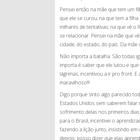
Pensei então na mãe que tem um fil
que ele se curou; na que tem a filh
milhares de tentativas; na que vê o f
se relacionar. Pensei na mãe que vê
cidade, do estado, do país. Da mãe
Não importa a batalha. São todas i
importa é saber que ele lutou e que
lágrimas, incentivou a ir pro front. E
maravilhoso!!!
Digo porque sinto algo parecido to
Estados Unidos sem saberem falar m
sofrimento delas nos primeiros dias,
para o Brasil, incentivei o aprendi
fazendo a lição junto, insistindo em
depois, posso dizer que elas apren