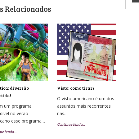
s Relacionados
ica: diversão
Visto: como tirar?
tida!
O visto americano é um dos
em um programa
assuntos mais recorrentes
dível no verão
nas…
icano esse programa…
Continue lendo…
ue lendo…