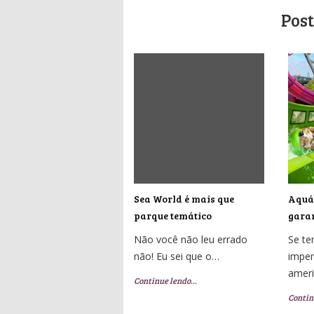
Post
Sea World é mais que
Aquát
parque temático
garan
Não você não leu errado
Se t
não! Eu sei que o…
imper
amer
Continue lendo…
Contin