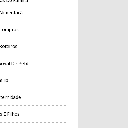
cas De Família
Alimentação
Compras
Roteiros
xoval De Bebê
ília
ternidade
s E Filhos