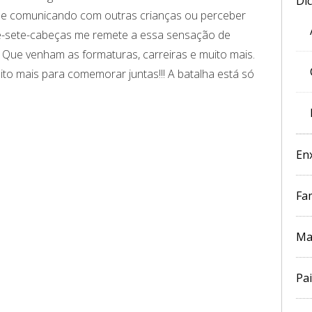
Di
 se comunicando com outras crianças ou perceber
de-sete-cabeças me remete a essa sensação de
 Que venham as formaturas, carreiras e muito mais.
to mais para comemorar juntas!!! A batalha está só
En
Fam
Ma
Pai