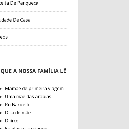
ceita De Panqueca
udade De Casa
deos
 QUE A NOSSA FAMÍLIA LÊ
Mamãe de primeira viagem
Uma mãe das arábias
Ru Baricelli
Dica de mãe
Diiirce
Eu elas e as crianças