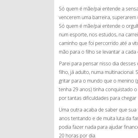
Só quem é mãe/pai entende a sensa
vencerem uma barreira, superarem 
Só quem é mãe/pai entende o orgulh
num esporte, nos estudos, na carrei
caminho que foi percorrido até a v
mão para o filho se levantar a cada
Parei para pensar nisso dia dess
filho, já adulto, numa multinacional
gritar para o mundo que o menino (
tenha 29 anos) tinha conquistado o
por tantas dificuldades para chegar 
Uma outra acaba de saber que sua f
anos tentando e de muita luta da fam
podia fazer nada para ajudar finan
20 horas por dia.