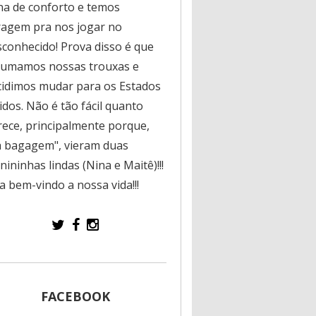
na de conforto e temos
ragem pra nos jogar no
sconhecido! Prova disso é que
rumamos nossas trouxas e
cidimos mudar para os Estados
dos. Não é tão fácil quanto
rece, principalmente porque,
a bagagem", vieram duas
ininhas lindas (Nina e Maitê)!!!
a bem-vindo a nossa vida!!!
FACEBOOK