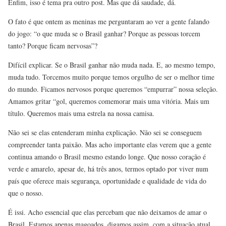
Enfim, isso é tema pra outro post. Mas que dá saudade, dá.
O fato é que ontem as meninas me perguntaram ao ver a gente falando
do jogo: “o que muda se o Brasil ganhar? Porque as pessoas torcem
tanto? Porque ficam nervosas”?
Difícil explicar. Se o Brasil ganhar não muda nada. E, ao mesmo tempo,
muda tudo. Torcemos muito porque temos orgulho de ser o melhor time
do mundo. Ficamos nervosos porque queremos “empurrar” nossa seleção.
Amamos gritar “gol, queremos comemorar mais uma vitória. Mais um
título. Queremos mais uma estrela na nossa camisa.
Não sei se elas entenderam minha explicação. Não sei se conseguem
compreender tanta paixão. Mas acho importante elas verem que a gente
continua amando o Brasil mesmo estando longe. Que nosso coração é
verde e amarelo, apesar de, há três anos, termos optado por viver num
país que oferece mais segurança, oportunidade e qualidade de vida do
que o nosso.
É issi. Acho essencial que elas percebam que não deixamos de amar o
Brasil. Estamos apenas magoados, digamos assim, com a situação atual.