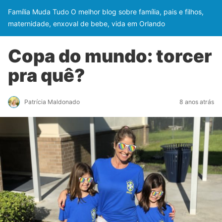
Família Muda Tudo O melhor blog sobre família, pais e filhos,
maternidade, enxoval de bebe, vida em Orlando
Copa do mundo: torcer
pra quê?
Patrícia Maldonado
8 anos atrás