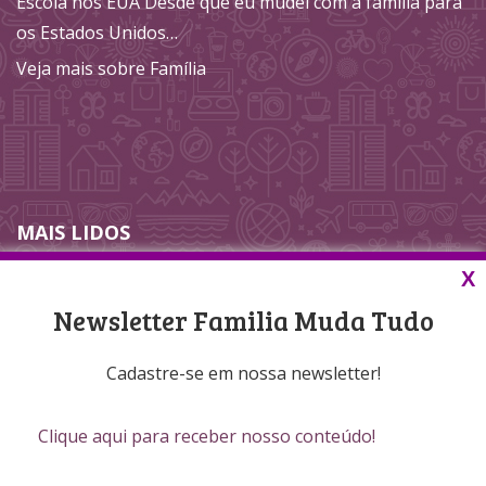
Escola nos EUA Desde que eu mudei com a família para
os Estados Unidos…
Veja mais sobre Família
MAIS LIDOS
X
Nenhum dado até agora.
Newsletter Familia Muda Tudo
Cadastre-se em nossa newsletter!
©‎ 2019 Família Muda Tudo. Todos os direitos reservados.
Clique aqui para receber nosso conteúdo!