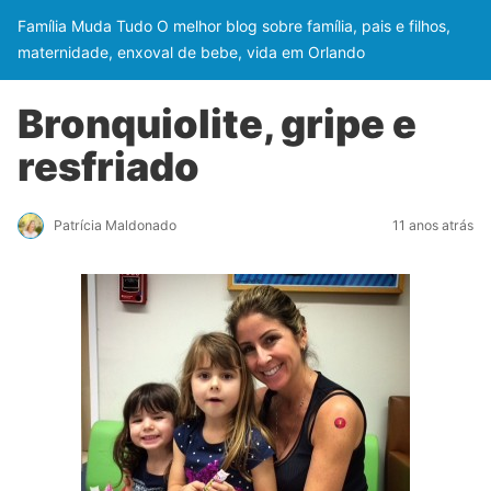
Família Muda Tudo O melhor blog sobre família, pais e filhos,
maternidade, enxoval de bebe, vida em Orlando
Bronquiolite, gripe e
resfriado
Patrícia Maldonado
11 anos atrás