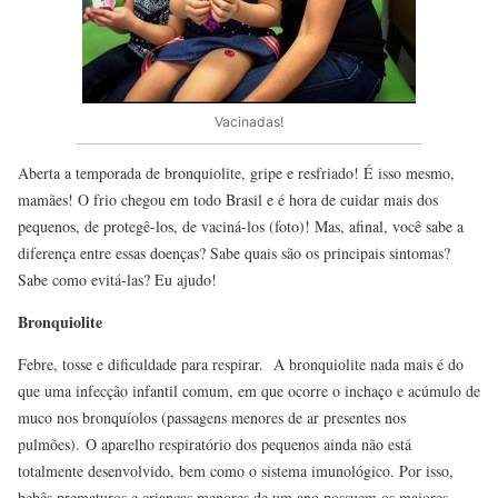
Vacinadas!
Aberta a temporada de bronquiolite, gripe e resfriado! É isso mesmo,
mamães! O frio chegou em todo Brasil e é hora de cuidar mais dos
pequenos, de protegê-los, de vaciná-los (foto)! Mas, afinal, você sabe a
diferença entre essas doenças? Sabe quais são os principais sintomas?
Sabe como evitá-las? Eu ajudo!
Bronquiolite
Febre, tosse e dificuldade para respirar. A bronquiolite nada mais é do
que uma infecção infantil comum, em que ocorre o inchaço e acúmulo de
muco nos bronquíolos (passagens menores de ar presentes nos
pulmões). O aparelho respiratório dos pequenos ainda não está
totalmente desenvolvido, bem como o sistema imunológico. Por isso,
bebês prematuros e crianças menores de um ano possuem os maiores