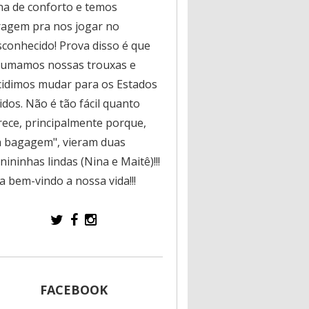
na de conforto e temos
ragem pra nos jogar no
sconhecido! Prova disso é que
rumamos nossas trouxas e
cidimos mudar para os Estados
dos. Não é tão fácil quanto
rece, principalmente porque,
a bagagem", vieram duas
ininhas lindas (Nina e Maitê)!!!
a bem-vindo a nossa vida!!!
FACEBOOK