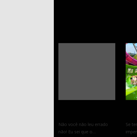
Post
Sea World é mais que
Aquát
parque temático
garan
Não você não leu errado
Se t
não! Eu sei que o…
imper