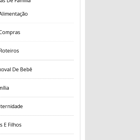
cas De Família
Alimentação
Compras
Roteiros
xoval De Bebê
ília
ternidade
s E Filhos