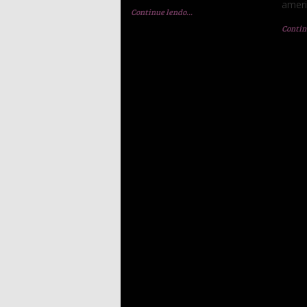
amer
Continue lendo…
Contin
1
“Melhor Babá e
Patrícia Maldonado
disse:
4 de janeiro às 17:03
Oi, Elen! Com