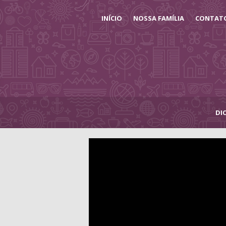
INÍCIO
NOSSA FAMÍLIA
CONTAT
DI
Melhor Babá ele
12 de maio
em
Compras
,
De Mãe p