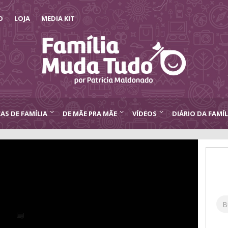
O
LOJA
MEDIA KIT
CAS DE FAMÍLIA
DE MÃE PRA MÃE
VÍDEOS
DIÁRIO DA FAMÍL
trônica: qual escolher?
ra Mãe
,
Diário da Família
,
Dicas de Família
,
Pais e Filhos
14
33