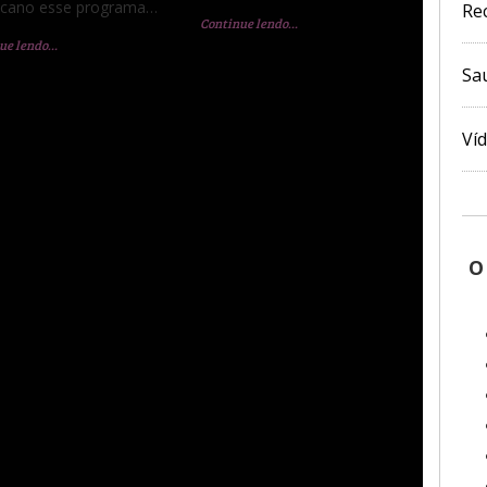
icano esse programa…
Re
Continue lendo…
ue lendo…
Sa
Ví
4 Discussions on
letrônica: qual escolher?”
O
 relação a Macrobaby o ideal é vc se informar