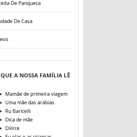
ceita De Panqueca
udade De Casa
deos
 QUE A NOSSA FAMÍLIA LÊ
Mamãe de primeira viagem
Uma mãe das arábias
Ru Baricelli
Dica de mãe
Diiirce
Eu elas e as crianças