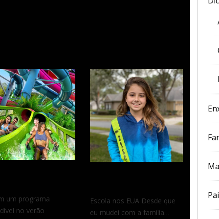
Di
s Relacionados
En
Fam
Ma
ica: diversão
5 motivos para amar a
tida!
escola nos EUA
Pai
em um programa
Escola nos EUA Desde que
dível no verão
eu mudei com a família…