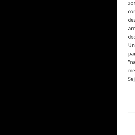
ópria para gêmeos, para colocar no carro e muito
zo
co
de
ar
de
tesco esse de babá eletrônica? Pois bem, por isso
Uni
erida e super competente Ana Laura, que recebeu
pa
do de produtos para mostrar o que cada um pode
"n
ha (aliás, isso acontece com todas as vendedoras da
men
as!!!).
Sej
lo site não tem problema! Aliás, você ganha 5% de
u Promocode MBPM16! Ah, e eles entregam no