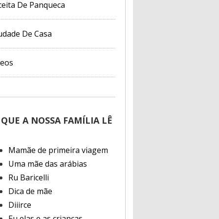
ceita De Panqueca
udade De Casa
deos
 QUE A NOSSA FAMÍLIA LÊ
Mamãe de primeira viagem
Uma mãe das arábias
Ru Baricelli
Dica de mãe
Diiirce
Eu elas e as crianças