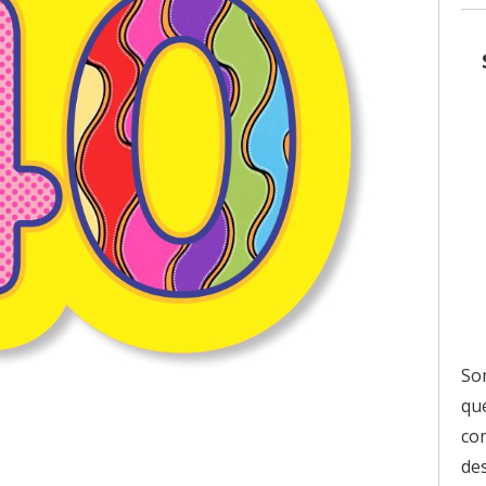
So
que
co
de