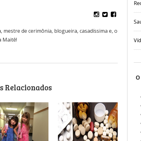
Re
Sa
, mestre de cerimônia, blogueira, casadíssima e, o
 Maitê!
Ví
O
s Relacionados