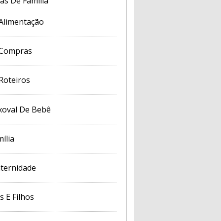
cas De Família
Alimentação
Compras
Roteiros
xoval De Bebê
ília
ternidade
s E Filhos