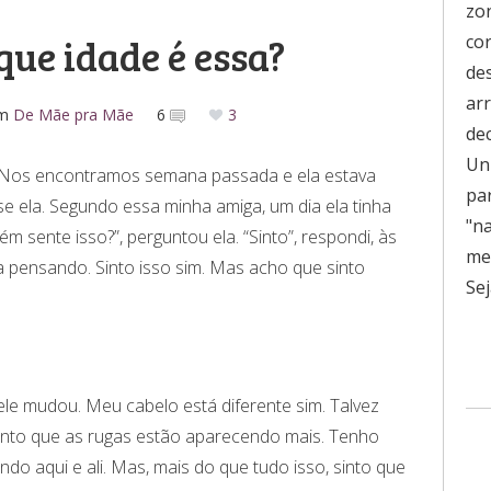
zo
que idade é essa?
co
de
ar
m
De Mãe pra Mãe
6
3
de
Uni
 Nos encontramos semana passada e ela estava
pa
e ela. Segundo essa minha amiga, um dia ela tinha
"n
m sente isso?”, perguntou ela. “Sinto”, respondi, às
men
a pensando. Sinto isso sim. Mas acho que sinto
Sej
ele mudou. Meu cabelo está diferente sim. Talvez
into que as rugas estão aparecendo mais. Tenho
do aqui e ali. Mas, mais do que tudo isso, sinto que