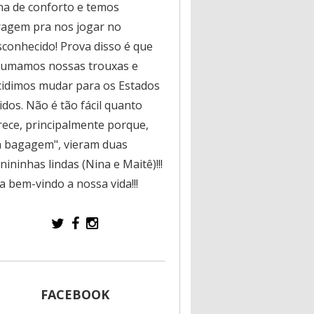
na de conforto e temos
ragem pra nos jogar no
sconhecido! Prova disso é que
rumamos nossas trouxas e
cidimos mudar para os Estados
dos. Não é tão fácil quanto
rece, principalmente porque,
a bagagem", vieram duas
ininhas lindas (Nina e Maitê)!!!
a bem-vindo a nossa vida!!!
FACEBOOK