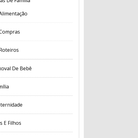
cas De Família
Alimentação
Compras
Roteiros
xoval De Bebê
ília
ternidade
s E Filhos