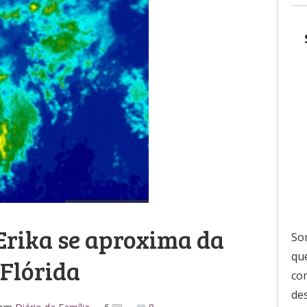
rika se aproxima da
So
que
Flórida
co
de