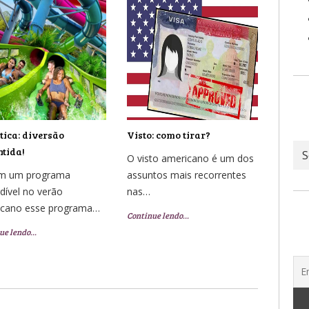
ica: diversão
Visto: como tirar?
Ar
tida!
O visto americano é um dos
em um programa
assuntos mais recorrentes
dível no verão
nas…
icano esse programa…
Continue lendo…
ue lendo…