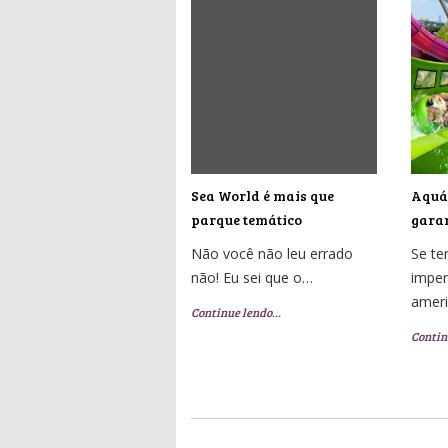
Sea World é mais que
Aquát
parque temático
garan
Não você não leu errado
Se t
não! Eu sei que o…
imper
amer
Continue lendo…
Contin