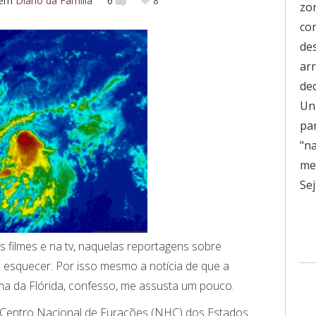
em
Diário da Família
6
8
zo
co
de
ar
de
Uni
pa
"n
men
Sej
 filmes e na tv, naquelas reportagens sobre
 esquecer. Por isso mesmo a notícia de que a
ima da Flórida, confesso, me assusta um pouco.
 Centro Nacional de Furacões (NHC) dos Estados