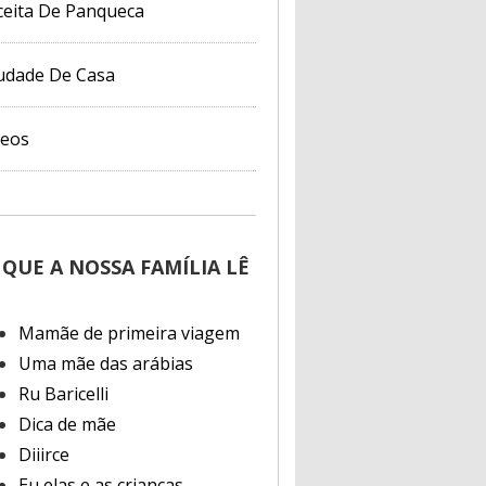
ceita De Panqueca
udade De Casa
deos
 QUE A NOSSA FAMÍLIA LÊ
Mamãe de primeira viagem
Uma mãe das arábias
Ru Baricelli
Dica de mãe
Diiirce
Eu elas e as crianças