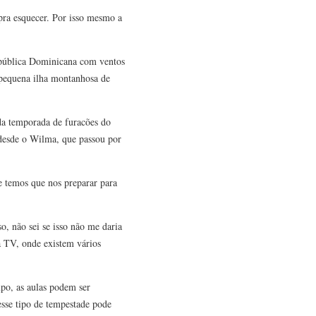
 pra esquecer. Por isso mesmo a
epública Dominicana com ventos
 pequena ilha montanhosa de
da temporada de furacões do
a desde o Wilma, que passou por
e temos que nos preparar para
, não sei se isso não me daria
a TV, onde existem vários
mpo, as aulas podem ser
esse tipo de tempestade pode