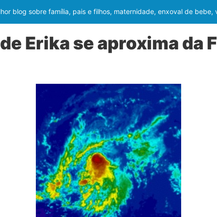
or blog sobre família, pais e filhos, maternidade, enxoval de bebe,
e Erika se aproxima da F