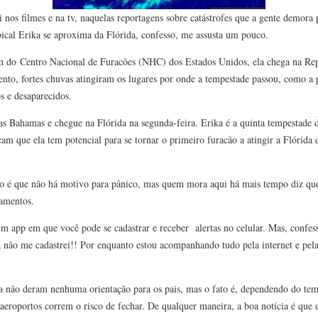
 nos filmes e na tv, naquelas reportagens sobre catástrofes que a gente demora
pical Erika se aproxima da Flórida, confesso, me assusta um pouco.
m do Centro Nacional de Furacões (NHC) dos Estados Unidos, ela chega na R
nto, fortes chuvas atingiram os lugares por onde a tempestade passou, como a
s e desaparecidos.
las Bahamas e chegue na Flórida na segunda-feira. Erika é a quinta tempestade 
cam que ela tem potencial para se tornar o primeiro furacão a atingir a Flórid
sto é que não há motivo para pânico, mas quem mora aqui há mais tempo diz qu
gamentos.
app em que você pode se cadastrar e receber alertas no celular. Mas, confesso
a não me cadastrei!! Por enquanto estou acompanhando tudo pela internet e pel
nda não deram nenhuma orientação para os pais, mas o fato é, dependendo do te
 aeroportos correm o risco de fechar. De qualquer maneira, a boa notícia é que 