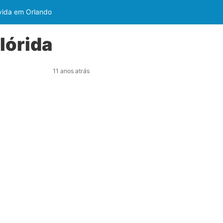
 vida em Orlando
lórida
11 anos atrás