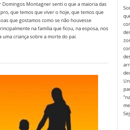
r Domingos Montagner senti o que a maioria das
So
opro, que temos que viver o hoje, que temos que
que
soas que gostamos como se não houvesse
co
ncipalmente na família que ficou, na esposa, nos
de
a uma criança sobre a morte do pai.
zo
co
de
ar
de
Uni
pa
"n
men
Sej