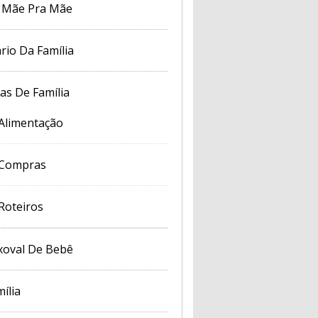
 Mãe Pra Mãe
rio Da Família
cas De Família
Alimentação
Compras
Roteiros
xoval De Bebê
ília