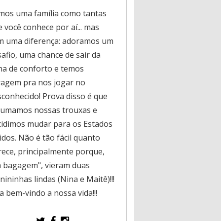
mos uma família como tantas
 você conhece por aí... mas
m uma diferença: adoramos um
safio, uma chance de sair da
na de conforto e temos
ragem pra nos jogar no
sconhecido! Prova disso é que
rumamos nossas trouxas e
cidimos mudar para os Estados
dos. Não é tão fácil quanto
rece, principalmente porque,
a bagagem", vieram duas
ininhas lindas (Nina e Maitê)!!!
a bem-vindo a nossa vida!!!