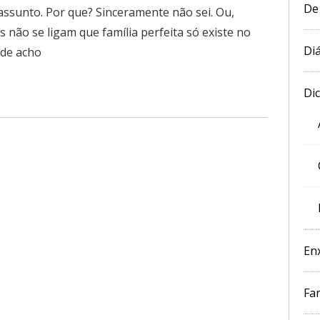
De
assunto. Por que? Sinceramente não sei. Ou,
 não se ligam que família perfeita só existe no
Diá
ade acho
Di
En
Fam