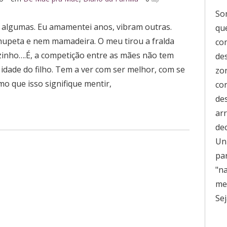
So
 algumas. Eu amamentei anos, vibram outras.
que
chupeta e nem mamadeira. O meu tirou a fralda
co
ozinho….É, a competição entre as mães não tem
de
a idade do filho. Tem a ver com ser melhor, com se
zo
mo que isso signifique mentir,
co
de
ar
de
Uni
pa
"n
men
Sej