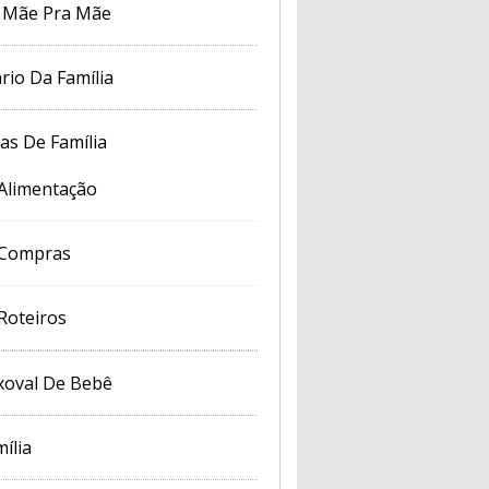
 Mãe Pra Mãe
rio Da Família
cas De Família
Alimentação
Compras
Roteiros
xoval De Bebê
ília