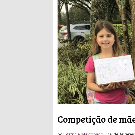
Competição de mã
por
Patrícia Maldonado
16 de feverei