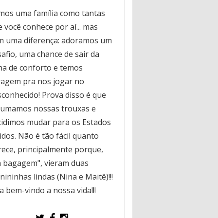
mos uma família como tantas
 você conhece por aí... mas
m uma diferença: adoramos um
safio, uma chance de sair da
na de conforto e temos
ragem pra nos jogar no
sconhecido! Prova disso é que
rumamos nossas trouxas e
cidimos mudar para os Estados
dos. Não é tão fácil quanto
rece, principalmente porque,
a bagagem", vieram duas
ininhas lindas (Nina e Maitê)!!!
a bem-vindo a nossa vida!!!