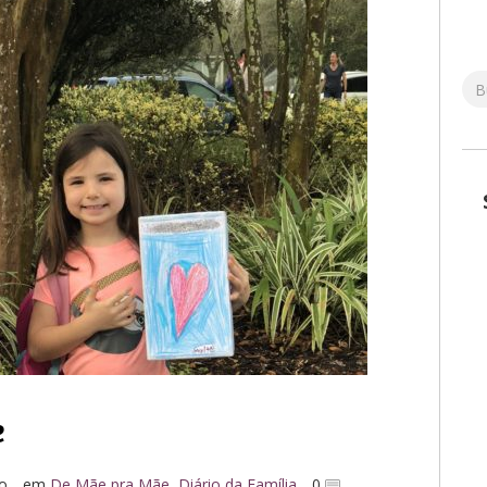
e
ro
em
De Mãe pra Mãe
,
Diário da Família
0