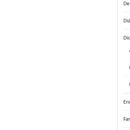
De
Diá
Di
En
Fam