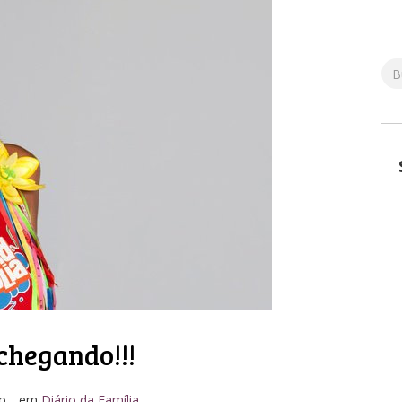
 chegando!!!
ro
em
Diário da Família