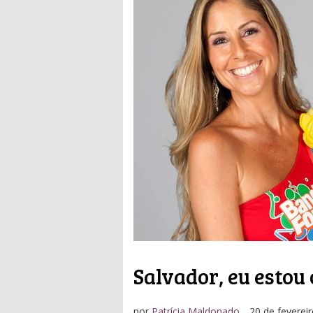
Salvador, eu estou
por
Patrícia Maldonado
20 de feverei