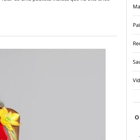
Ma
Pai
Re
Sa
Ví
O