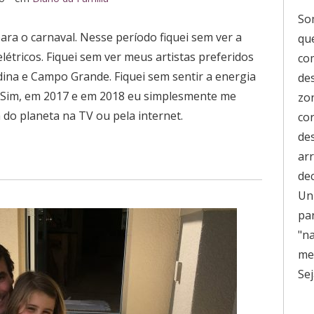
So
ara o carnaval. Nesse período fiquei sem ver a
que
elétricos. Fiquei sem ver meus artistas preferidos
co
ina e Campo Grande. Fiquei sem sentir a energia
de
. Sim, em 2017 e em 2018 eu simplesmente me
zo
a do planeta na TV ou pela internet.
co
de
ar
de
Uni
pa
"n
men
Sej