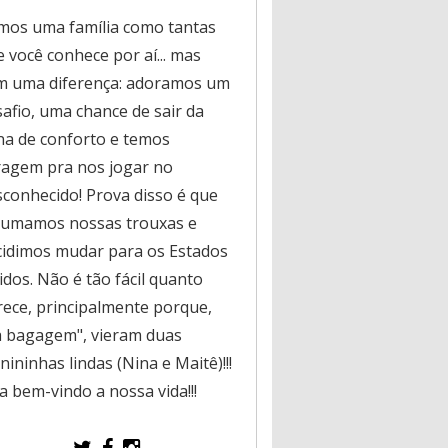
mos uma família como tantas
 você conhece por aí... mas
m uma diferença: adoramos um
safio, uma chance de sair da
na de conforto e temos
ragem pra nos jogar no
sconhecido! Prova disso é que
rumamos nossas trouxas e
cidimos mudar para os Estados
dos. Não é tão fácil quanto
rece, principalmente porque,
a bagagem", vieram duas
ininhas lindas (Nina e Maitê)!!!
a bem-vindo a nossa vida!!!