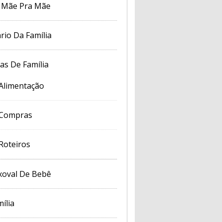
 Mãe Pra Mãe
rio Da Família
cas De Família
Alimentação
Compras
Roteiros
xoval De Bebê
ília