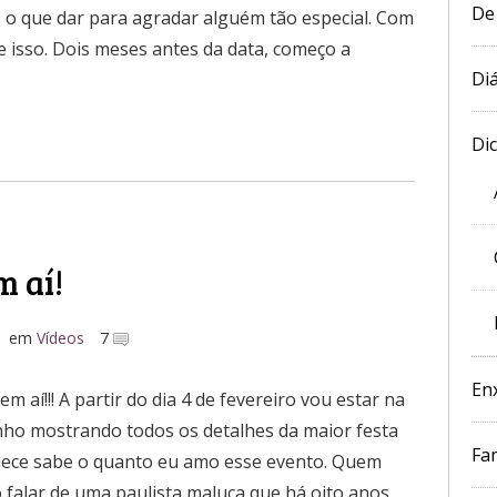
De
 o que dar para agradar alguém tão especial. Com
 isso. Dois meses antes da data, começo a
Diá
Di
m aí!
em
Vídeos
7
En
em aí!!! A partir do dia 4 de fevereiro vou estar na
ho mostrando todos os detalhes da maior festa
Fam
hece sabe o quanto eu amo esse evento. Quem
 falar de uma paulista maluca que há oito anos