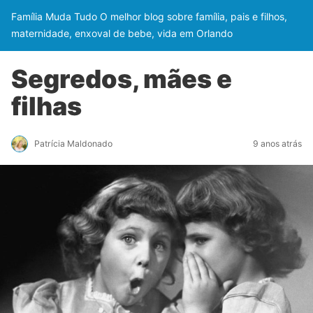
Família Muda Tudo O melhor blog sobre família, pais e filhos,
maternidade, enxoval de bebe, vida em Orlando
Segredos, mães e
filhas
Patrícia Maldonado
9 anos atrás