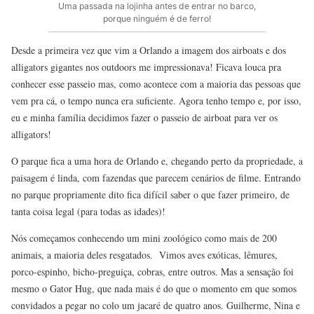
Uma passada na lojinha antes de entrar no barco,
porque ninguém é de ferro!
Desde a primeira vez que vim a Orlando a imagem dos airboats e dos
alligators gigantes nos outdoors me impressionava! Ficava louca pra
conhecer esse passeio mas, como acontece com a maioria das pessoas que
vem pra cá, o tempo nunca era suficiente. Agora tenho tempo e, por isso,
eu e minha família decidimos fazer o passeio de airboat para ver os
alligators!
O parque fica a uma hora de Orlando e, chegando perto da propriedade, a
paisagem é linda, com fazendas que parecem cenários de filme. Entrando
no parque propriamente dito fica difícil saber o que fazer primeiro, de
tanta coisa legal (para todas as idades)!
Nós começamos conhecendo um mini zoológico como mais de 200
animais, a maioria deles resgatados. Vimos aves exóticas, lêmures,
porco-espinho, bicho-preguiça, cobras, entre outros. Mas a sensação foi
mesmo o Gator Hug, que nada mais é do que o momento em que somos
convidados a pegar no colo um jacaré de quatro anos. Guilherme, Nina e