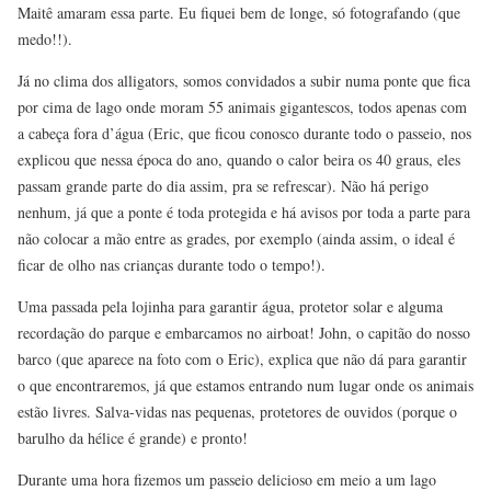
Maitê amaram essa parte. Eu fiquei bem de longe, só fotografando (que
medo!!).
Já no clima dos alligators, somos convidados a subir numa ponte que fica
por cima de lago onde moram 55 animais gigantescos, todos apenas com
a cabeça fora d’água (Eric, que ficou conosco durante todo o passeio, nos
explicou que nessa época do ano, quando o calor beira os 40 graus, eles
passam grande parte do dia assim, pra se refrescar). Não há perigo
nenhum, já que a ponte é toda protegida e há avisos por toda a parte para
não colocar a mão entre as grades, por exemplo (ainda assim, o ideal é
ficar de olho nas crianças durante todo o tempo!).
Uma passada pela lojinha para garantir água, protetor solar e alguma
recordação do parque e embarcamos no airboat! John, o capitão do nosso
barco (que aparece na foto com o Eric), explica que não dá para garantir
o que encontraremos, já que estamos entrando num lugar onde os animais
estão livres. Salva-vidas nas pequenas, protetores de ouvidos (porque o
barulho da hélice é grande) e pronto!
Durante uma hora fizemos um passeio delicioso em meio a um lago