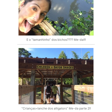
E o “tamanhinho” dos bichos???? Me-da!!!
“Crianças=lanche dos alligators” Me-da parte 2!!