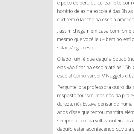
e peito de peru ou cereal, leite co
horário delas na escola é das 9h as
curtirem o lanche na escola americ
, assim chegam em casa com fome e 
mesmo que você leu – bem no estilo br
salada/legumes!).
O lado ruim é que daqui a pouco (n
elas vão ficar na escola até as 15h.
escola! Como vai ser?? Nuggets e ba
Perguntei pra professora outro dia 
resposta foi: “sim, mas não dá pra 
dureza, né? Estava pensando numa 
anos disse que tentou marmita elétr
sempre a comida voltava inteira pra
daquilo estar acontecendo ouviu a