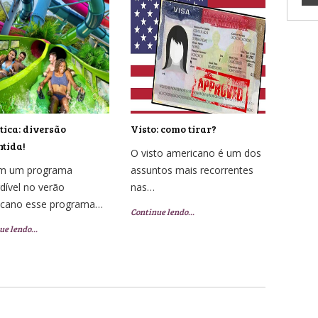
ica: diversão
Visto: como tirar?
tida!
O visto americano é um dos
em um programa
assuntos mais recorrentes
dível no verão
nas…
icano esse programa…
Continue lendo…
ue lendo…