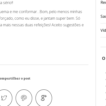
Re
 sério!!
squema e me conformar…Bom, pelo menos minhas
Sa
rçado, como eu disse, e jantam super bem. Só
da mais nessas duas refeições! Aceito sugestões e
Ví
O
ompartilhar o post