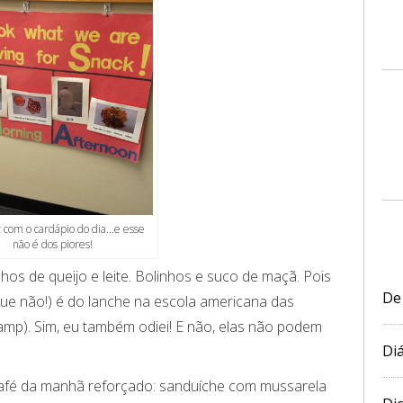
z com o cardápio do dia…e esse
não é dos piores!
nhos de queijo e leite. Bolinhos e suco de maçã. Pois
De
ue não!) é do lanche na escola americana das
mp). Sim, eu também odiei! E não, elas não podem
Diá
afé da manhã reforçado: sanduíche com mussarela