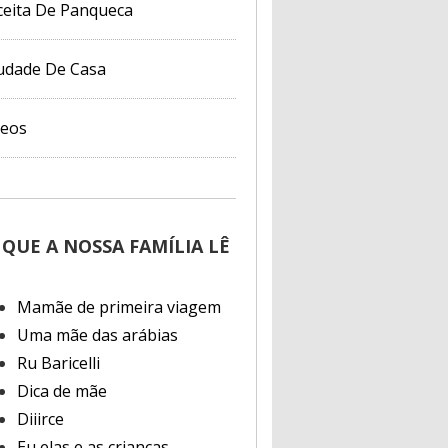
ceita De Panqueca
udade De Casa
deos
 QUE A NOSSA FAMÍLIA LÊ
Mamãe de primeira viagem
Uma mãe das arábias
Ru Baricelli
Dica de mãe
Diiirce
Eu elas e as crianças