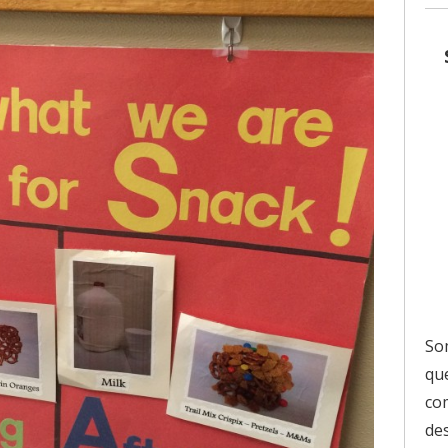
So
que
co
de