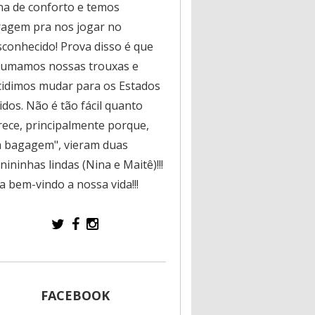
na de conforto e temos
ragem pra nos jogar no
sconhecido! Prova disso é que
rumamos nossas trouxas e
cidimos mudar para os Estados
dos. Não é tão fácil quanto
rece, principalmente porque,
a bagagem", vieram duas
ininhas lindas (Nina e Maitê)!!!
a bem-vindo a nossa vida!!!
FACEBOOK