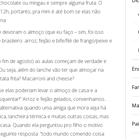
Di
m chocolate ou mingau e sempre alguma fruta. O
 12h, portanto, pra mim é até bom se elas não
ana
devoram o almoço (que eu faço – sim, foi isso
asileiro: arroz, feijão e bife/filé de frango/peixe e
o fim de agosto) as aulas começam de verdade e
En
 Ou seja, além do lanche vão ter que almoçar na
tata frita? Macarroni and cheese?
Fam
se elas poderiam levar o almoço de casa e a
esquentar!” Arroz e feijão gelados, convenhamos…
Ma
alternativa quando uma amiga que mora aqui há
ica, lancheira térmica e muitas outras coisas, mas
Pai
 casa. Quando ela perguntou pro filho o motivo
 seguinte resposta: “todo mundo comendo coisa