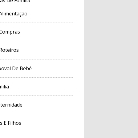
cas De Família
Alimentação
Compras
Roteiros
xoval De Bebê
ília
ternidade
s E Filhos