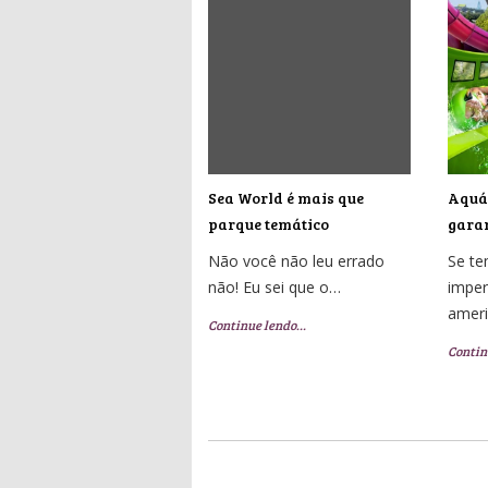
Sea World é mais que
Aquát
parque temático
garan
Não você não leu errado
Se t
não! Eu sei que o…
imper
amer
Continue lendo…
Contin