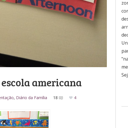
zo
co
de
ar
de
Uni
pa
"n
men
Sej
 escola americana
entação
,
Diário da Família
18
4