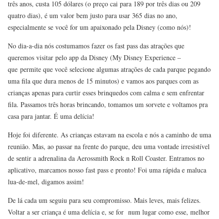
três anos, custa 105 dólares (o preço cai para 189 por três dias ou 209
quatro dias), é um valor bem justo para usar 365 dias no ano,
especialmente se você for um apaixonado pela Disney (como nós)!
No dia-a-dia nós costumamos fazer os fast pass das atrações que
queremos visitar pelo app da Disney (My Disney Experience –
que permite que você selecione algumas atrações de cada parque pegando
uma fila que dura menos de 15 minutos) e vamos aos parques com as
crianças apenas para curtir esses brinquedos com calma e sem enfrentar
fila. Passamos três horas brincando, tomamos um sorvete e voltamos pra
casa para jantar. É uma delícia!
Hoje foi diferente. As crianças estavam na escola e nós a caminho de uma
reunião. Mas, ao passar na frente do parque, deu uma vontade irresistível
de sentir a adrenalina da Aerossmith Rock n Roll Coaster. Entramos no
aplicativo, marcamos nosso fast pass e pronto! Foi uma rápida e maluca
lua-de-mel, digamos assim!
De lá cada um seguiu para seu compromisso. Mais leves, mais felizes.
Voltar a ser criança é uma delícia e, se for num lugar como esse, melhor