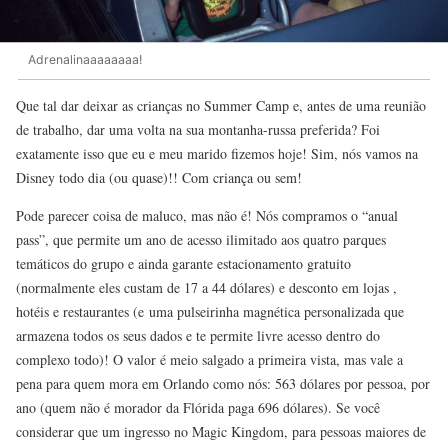
Adrenalinaaaaaaaa!
Que tal dar deixar as crianças no Summer Camp e, antes de uma reunião
de trabalho, dar uma volta na sua montanha-russa preferida? Foi
exatamente isso que eu e meu marido fizemos hoje! Sim, nós vamos na
Disney todo dia (ou quase)!! Com criança ou sem!
Pode parecer coisa de maluco, mas não é! Nós compramos o “anual
pass”, que permite um ano de acesso ilimitado aos quatro parques
temáticos do grupo e ainda garante estacionamento gratuito
(normalmente eles custam de 17 a 44 dólares) e desconto em lojas ,
hotéis e restaurantes (e uma pulseirinha magnética personalizada que
armazena todos os seus dados e te permite livre acesso dentro do
complexo todo)! O valor é meio salgado a primeira vista, mas vale a
pena para quem mora em Orlando como nós: 563 dólares por pessoa, por
ano (quem não é morador da Flórida paga 696 dólares). Se você
considerar que um ingresso no Magic Kingdom, para pessoas maiores de