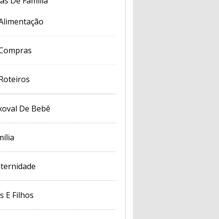
cas De Família
Alimentação
Compras
Roteiros
xoval De Bebê
ília
ternidade
s E Filhos