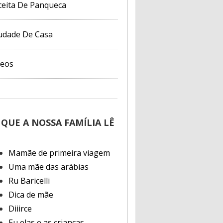
ceita De Panqueca
udade De Casa
deos
 QUE A NOSSA FAMÍLIA LÊ
Mamãe de primeira viagem
Uma mãe das arábias
Ru Baricelli
Dica de mãe
Diiirce
Eu elas e as crianças