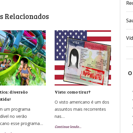
Re
s Relacionados
Sa
Ví
O
ica: diversão
Visto: como tirar?
tida!
O visto americano é um dos
em um programa
assuntos mais recorrentes
dível no verão
nas…
icano esse programa…
Continue lendo…