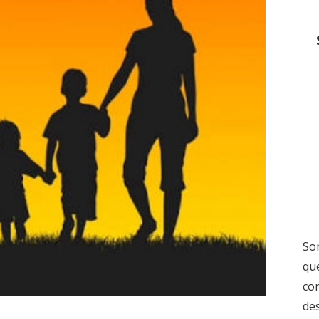
So
que
co
de