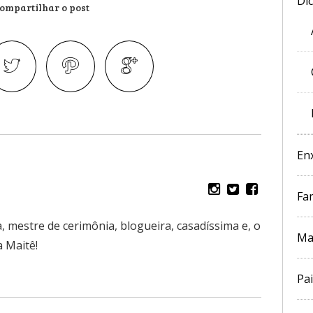
Di
ompartilhar o post
En
Fam
, mestre de cerimônia, blogueira, casadíssima e, o
Ma
 Maitê!
Pai