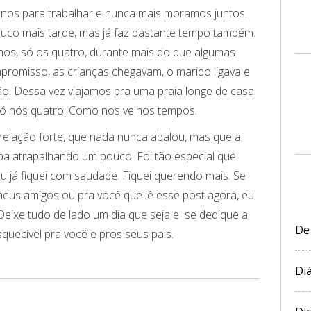
anos para trabalhar e nunca mais moramos juntos.
uco mais tarde, mas já faz bastante tempo também.
os, só os quatro, durante mais do que algumas
romisso, as crianças chegavam, o marido ligava e
ão. Dessa vez viajamos pra uma praia longe de casa.
Só nós quatro. Como nos velhos tempos.
relação forte, que nada nunca abalou, mas que a
ba atrapalhando um pouco. Foi tão especial que
 já fiquei com saudade. Fiquei querendo mais. Se
eus amigos ou pra você que lê esse post agora, eu
Deixe tudo de lado um dia que seja e se dedique a
De
squecível pra você e pros seus pais.
Diá