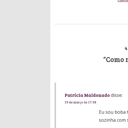
Contin
4
“Como n
Patrícia Maldonado
disse:
19 de março às 17:38
Eu sou boba tb
sozinha com s