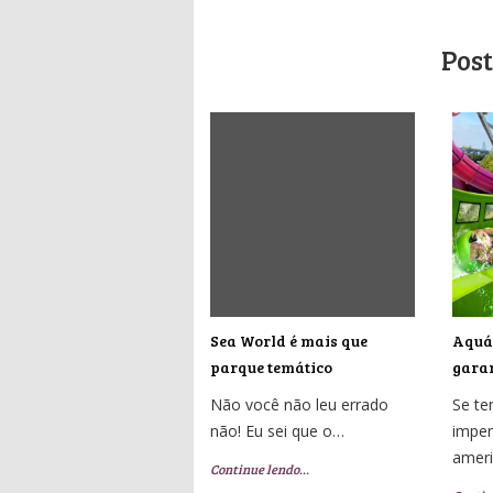
Post
Sea World é mais que
Aquát
parque temático
garan
Não você não leu errado
Se t
não! Eu sei que o…
imper
amer
Continue lendo…