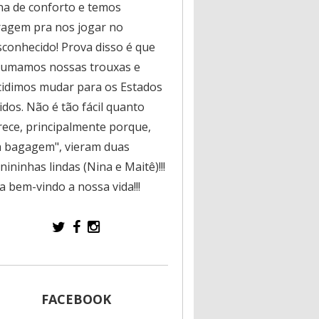
na de conforto e temos
ragem pra nos jogar no
sconhecido! Prova disso é que
rumamos nossas trouxas e
cidimos mudar para os Estados
dos. Não é tão fácil quanto
rece, principalmente porque,
a bagagem", vieram duas
ininhas lindas (Nina e Maitê)!!!
a bem-vindo a nossa vida!!!
FACEBOOK