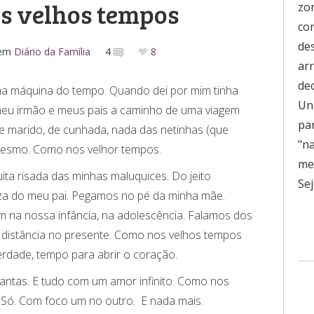
s velhos tempos
zo
co
de
em
Diário da Família
4
8
ar
de
ma máquina do tempo. Quando dei por mim tinha
Uni
meu irmão e meus pais a caminho de uma viagem
pa
de marido, de cunhada, nada das netinhas (que
"n
mesmo. Como nos velhor tempos.
men
a risada das minhas maluquices. Do jeito
Sej
za do meu pai. Pegamos no pé da minha mãe.
na nossa infância, na adolescência. Falamos dos
 distância no presente. Como nos velhos tempos
rdade, tempo para abrir o coração.
tantas. E tudo com um amor infinito. Como nos
. Só. Com foco um no outro. E nada mais.