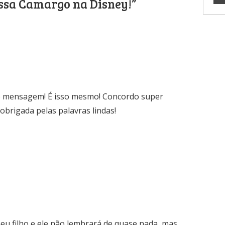
sa Camargo na Disney!”
de mensagem! É isso mesmo! Concordo super
 obrigada pelas palavras lindas!
eu filho e ele não lembrará de quase nada, mas