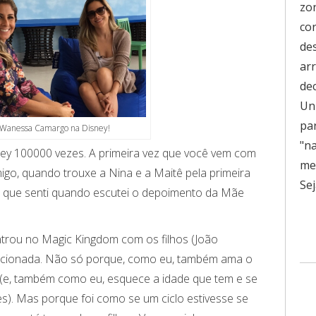
zo
co
de
ar
de
Uni
pa
Wanessa Camargo na Disney!
"n
ney 100000 vezes. A primeira vez que você vem com
men
migo, quando trouxe a Nina e a Maitê pela primeira
Sej
 que senti quando escutei o depoimento da Mãe
rou no Magic Kingdom com os filhos (João
ocionada. Não só porque, como eu, também ama o
 (e, também como eu, esquece a idade que tem e se
s). Mas porque foi como se um ciclo estivesse se