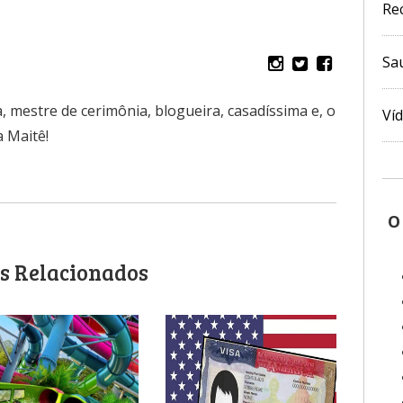
Re
Sa
, mestre de cerimônia, blogueira, casadíssima e, o
Ví
 Maitê!
O
s Relacionados