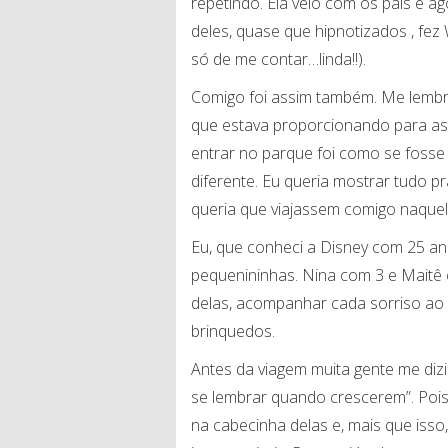
repetindo. Ela veio com os pais e ag
deles, quase que hipnotizados , fez
só de me contar…linda!!).
Comigo foi assim também. Me lembro
que estava proporcionando para as 
entrar no parque foi como se fosse
diferente. Eu queria mostrar tudo 
queria que viajassem comigo naque
Eu, que conheci a Disney com 25 an
pequenininhas. Nina com 3 e Maitê 
delas, acompanhar cada sorriso ao
brinquedos.
Antes da viagem muita gente me diz
se lembrar quando crescerem”. Pois
na cabecinha delas e, mais que iss