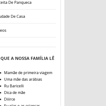
ceita De Panqueca
udade De Casa
deos
 QUE A NOSSA FAMÍLIA LÊ
Mamãe de primeira viagem
Uma mãe das arábias
Ru Baricelli
Dica de mãe
Diiirce
Eu elas e as crianças