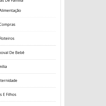
cas De Família
Alimentação
Compras
Roteiros
xoval De Bebê
ília
ternidade
s E Filhos