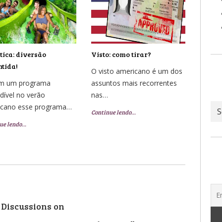
ica: diversão
Visto: como tirar?
tida!
O visto americano é um dos
em um programa
assuntos mais recorrentes
dível no verão
nas…
Ar
icano esse programa…
Continue lendo…
ue lendo…
 Discussions on