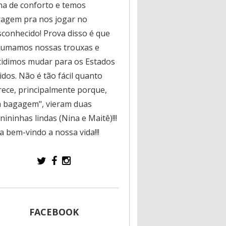
na de conforto e temos
ragem pra nos jogar no
sconhecido! Prova disso é que
rumamos nossas trouxas e
cidimos mudar para os Estados
dos. Não é tão fácil quanto
rece, principalmente porque,
a bagagem", vieram duas
ininhas lindas (Nina e Maitê)!!!
a bem-vindo a nossa vida!!!
FACEBOOK