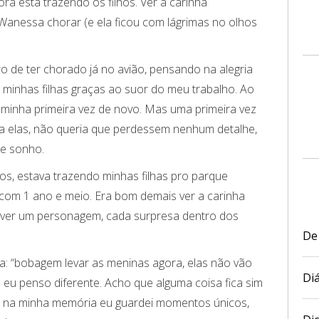
ora está trazendo os filhos. Ver a carinha
 Wanessa chorar (e ela ficou com lágrimas no olhos
 de ter chorado já no avião, pensando na alegria
minhas filhas graças ao suor do meu trabalho. Ao
 minha primeira vez de novo. Mas uma primeira vez
pra elas, não queria que perdessem nenhum detalhe,
le sonho.
os, estava trazendo minhas filhas pro parque
com 1 ano e meio. Era bom demais ver a carinha
 ver um personagem, cada surpresa dentro dos
De
ia: “bobagem levar as meninas agora, elas não vão
Diá
 eu penso diferente. Acho que alguma coisa fica sim
o, na minha memória eu guardei momentos únicos,