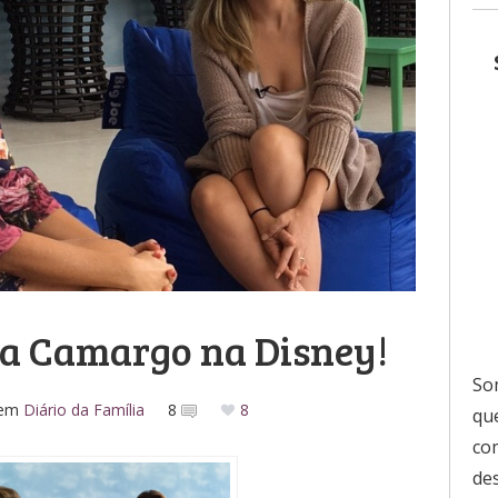
a Camargo na Disney!
So
em
Diário da Família
8
8
que
co
de