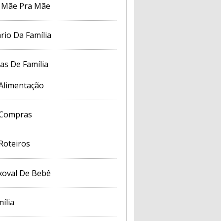
 Mãe Pra Mãe
rio Da Família
cas De Família
Alimentação
Compras
Roteiros
xoval De Bebê
ília