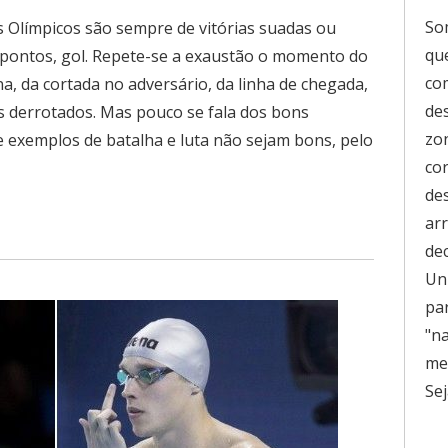
So
Olímpicos são sempre de vitórias suadas ou
que
 pontos, gol. Repete-se a exaustão o momento do
co
na, da cortada no adversário, da linha de chegada,
de
 derrotados. Mas pouco se fala dos bons
zo
 exemplos de batalha e luta não sejam bons, pelo
co
de
ar
de
Uni
pa
"n
men
Sej