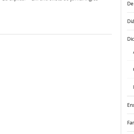
De
Diá
Di
En
Fam