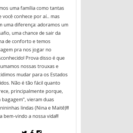
mos uma família como tantas
 você conhece por aí... mas
m uma diferença: adoramos um
safio, uma chance de sair da
na de conforto e temos
ragem pra nos jogar no
sconhecido! Prova disso é que
rumamos nossas trouxas e
cidimos mudar para os Estados
dos. Não é tão fácil quanto
rece, principalmente porque,
a bagagem", vieram duas
ininhas lindas (Nina e Maitê)!!!
a bem-vindo a nossa vida!!!