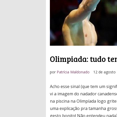
Olimpiada: tudo t
por
Patrícia Maldonado
12 de agosto
Acho esse sinal (que tem um signi
vi a imagem do nadador canadense
na piscina na Olimpíada logo gritei
uma explicação pra tamanha gross
gesto bonito! Não entendeu nada?