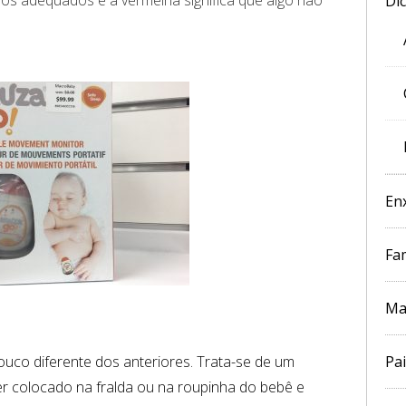
o os adequados e a vermelha significa que algo não
Di
En
Fam
Ma
Pai
co diferente dos anteriores. Trata-se de um
r colocado na fralda ou na roupinha do bebê e