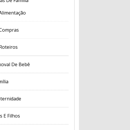
cas De Família
Alimentação
Compras
Roteiros
xoval De Bebê
ília
ternidade
s E Filhos