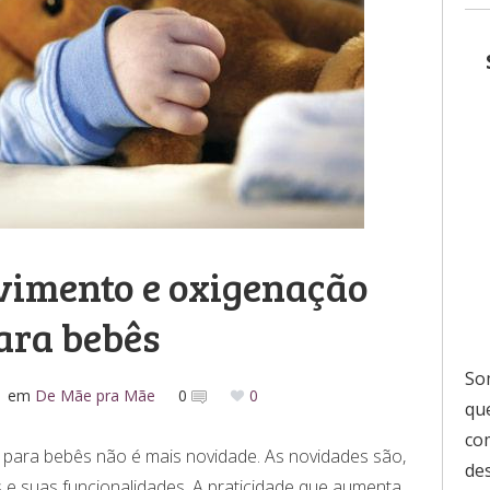
vimento e oxigenação
ara bebês
So
em
De Mãe pra Mãe
0
0
que
co
para bebês não é mais novidade. As novidades são,
de
 e suas funcionalidades. A praticidade que aumenta