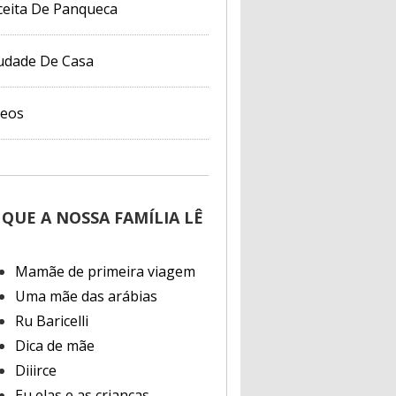
ceita De Panqueca
udade De Casa
deos
 QUE A NOSSA FAMÍLIA LÊ
Mamãe de primeira viagem
Uma mãe das arábias
Ru Baricelli
Dica de mãe
Diiirce
Eu elas e as crianças