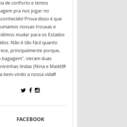
na de conforto e temos
ragem pra nos jogar no
sconhecido! Prova disso é que
rumamos nossas trouxas e
cidimos mudar para os Estados
dos. Não é tão fácil quanto
rece, principalmente porque,
a bagagem", vieram duas
ininhas lindas (Nina e Maitê)!!!
a bem-vindo a nossa vida!!!
FACEBOOK