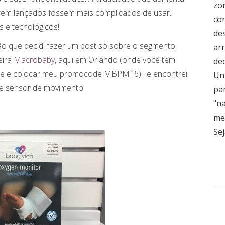
zo
serem lançados fossem mais complicados de usar.
co
s e tecnológicos!
de
o que decidi fazer um post só sobre o segmento.
ar
eira
Macrobaby
, aqui em Orlando (onde você tem
de
te e colocar meu promocode MBPM16) , e encontrei
Uni
e sensor de movimento.
pa
"n
men
Sej