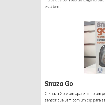
indica que os níveis de oxigénio sã
está bem.
Snuza Go
O Snuza Go é um aparelhinho um pou
sensor que vem com um clip para se