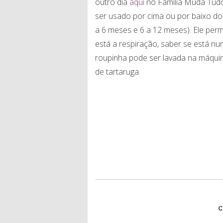
outro dia
aqui
no Família Muda Tudo
ser usado por cima ou por baixo do
a 6 meses e 6 a 12 meses). Ele perm
está a respiração, saber se está n
roupinha pode ser lavada na máquin
de tartaruga.
C