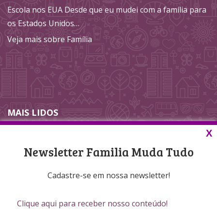
Escola nos EUA Desde que eu mudei com a família para
os Estados Unidos…
Veja mais sobre Família
MAIS LIDOS
X
Nenhum dado até agora.
Newsletter Familia Muda Tudo
Cadastre-se em nossa newsletter!
©‎ 2019 Família Muda Tudo. Todos os direitos reservados.
Clique aqui para receber nosso conteúdo!