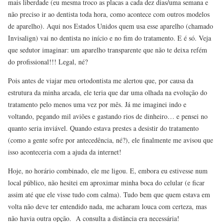
mais liberdade (eu mesma troco as placas a cada dez dias/uma semana e
não preciso ir ao dentista toda hora, como acontece com outros modelos
de aparelho). Aqui nos Estados Unidos quem usa esse aparelho (chamado
Invisalign) vai no dentista no início e no fim do tratamento. E é só. Veja
que sedutor imaginar: um aparelho transparente que não te deixa refém
do profissional!!! Legal, né?
Pois antes de viajar meu ortodontista me alertou que, por causa da
estrutura da minha arcada, ele teria que dar uma olhada na evolução do
tratamento pelo menos uma vez por mês. Já me imaginei indo e
voltando, pegando mil aviões e gastando rios de dinheiro… e pensei no
quanto seria inviável. Quando estava prestes a desistir do tratamento
(como a gente sofre por antecedência, né?), ele finalmente me avisou que
isso aconteceria com a ajuda da internet!
Hoje, no horário combinado, ele me ligou. E, embora eu estivesse num
local público, não hesitei em aproximar minha boca do celular (e ficar
assim até que ele visse tudo com calma). Tudo bem que quem estava em
volta não deve ter entendido nada, me acharam louca com certeza, mas
não havia outra opção. A consulta a distância era necessária!