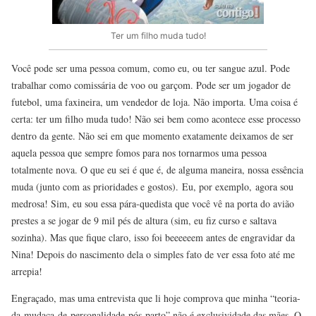
Ter um filho muda tudo!
Você pode ser uma pessoa comum, como eu, ou ter sangue azul. Pode
trabalhar como comissária de voo ou garçom. Pode ser um jogador de
futebol, uma faxineira, um vendedor de loja. Não importa. Uma coisa é
certa: ter um filho muda tudo! Não sei bem como acontece esse processo
dentro da gente. Não sei em que momento exatamente deixamos de ser
aquela pessoa que sempre fomos para nos tornarmos uma pessoa
totalmente nova. O que eu sei é que é, de alguma maneira, nossa essência
muda (junto com as prioridades e gostos). Eu, por exemplo, agora sou
medrosa! Sim, eu sou essa pára-quedista que você vê na porta do avião
prestes a se jogar de 9 mil pés de altura (sim, eu fiz curso e saltava
sozinha). Mas que fique claro, isso foi beeeeeem antes de engravidar da
Nina! Depois do nascimento dela o simples fato de ver essa foto até me
arrepia!
Engraçado, mas uma entrevista que li hoje comprova que minha “teoria-
da-mudaça-de-personalidade-pós-parto” não é exclusividade das mães. O