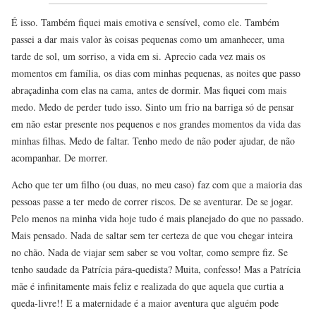
É isso. Também fiquei mais emotiva e sensível, como ele. Também
passei a dar mais valor às coisas pequenas como um amanhecer, uma
tarde de sol, um sorriso, a vida em si. Aprecio cada vez mais os
momentos em família, os dias com minhas pequenas, as noites que passo
abraçadinha com elas na cama, antes de dormir. Mas fiquei com mais
medo. Medo de perder tudo isso. Sinto um frio na barriga só de pensar
em não estar presente nos pequenos e nos grandes momentos da vida das
minhas filhas. Medo de faltar. Tenho medo de não poder ajudar, de não
acompanhar. De morrer.
Acho que ter um filho (ou duas, no meu caso) faz com que a maioria das
pessoas passe a ter medo de correr riscos. De se aventurar. De se jogar.
Pelo menos na minha vida hoje tudo é mais planejado do que no passado.
Mais pensado. Nada de saltar sem ter certeza de que vou chegar inteira
no chão. Nada de viajar sem saber se vou voltar, como sempre fiz. Se
tenho saudade da Patrícia pára-quedista? Muita, confesso! Mas a Patrícia
mãe é infinitamente mais feliz e realizada do que aquela que curtia a
queda-livre!! E a maternidade é a maior aventura que alguém pode