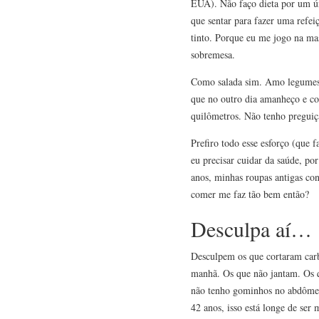
EUA). Não faço dieta por um 
que sentar para fazer uma ref
tinto. Porque eu me jogo na ma
sobremesa.
Como salada sim. Amo legumes 
que no outro dia amanheço e co
quilômetros. Não tenho pregui
Prefiro todo esse esforço (que 
eu precisar cuidar da saúde, p
anos, minhas roupas antigas con
comer me faz tão bem então?
Desculpa aí…
Desculpem os que cortaram carbo
manhã. Os que não jantam. Os q
não tenho gominhos no abdôm
42 anos, isso está longe de ser 