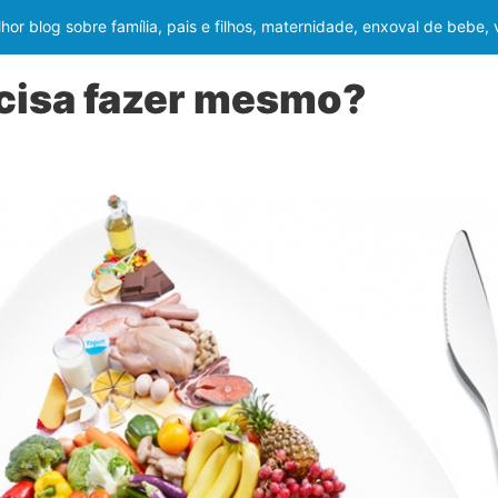
or blog sobre família, pais e filhos, maternidade, enxoval de bebe,
ecisa fazer mesmo?