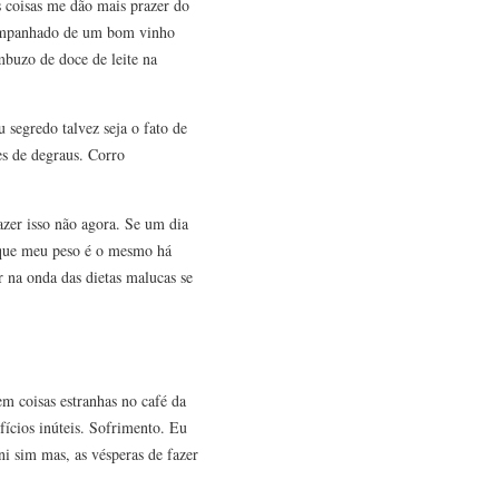
 coisas me dão mais prazer do
companhado de um bom vinho
buzo de doce de leite na
egredo talvez seja o fato de
s de degraus. Corro
azer isso não agora. Se um dia
 que meu peso é o mesmo há
 na onda das dietas malucas se
m coisas estranhas no café da
ícios inúteis. Sofrimento. Eu
ni sim mas, as vésperas de fazer