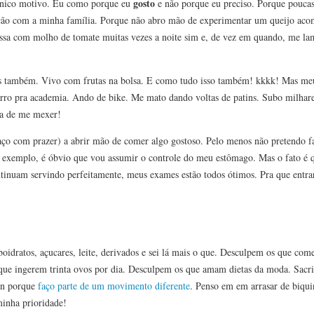
gosto
único motivo. Eu como porque eu
e não porque eu preciso. Porque poucas
eição com a minha família. Porque não abro mão de experimentar um queijo a
ssa com molho de tomate muitas vezes a noite sim e, de vez em quando, me lam
também. Vivo com frutas na bolsa. E como tudo isso também! kkkk! Mas meu s
rro pra academia. Ando de bike. Me mato dando voltas de patins. Subo milhare
ça de me mexer!
faço com prazer) a abrir mão de comer algo gostoso. Pelo menos não pretendo f
or exemplo, é óbvio que vou assumir o controle do meu estômago. Mas o fato é
tinuam servindo perfeitamente, meus exames estão todos ótimos. Pra que entrar
idratos, açucares, leite, derivados e sei lá mais o que. Desculpem os que come
ue ingerem trinta ovos por dia. Desculpem os que amam dietas da moda. Sacrif
en porque
faço parte de um movimento diferente
. Penso em em arrasar de biqui
minha prioridade!