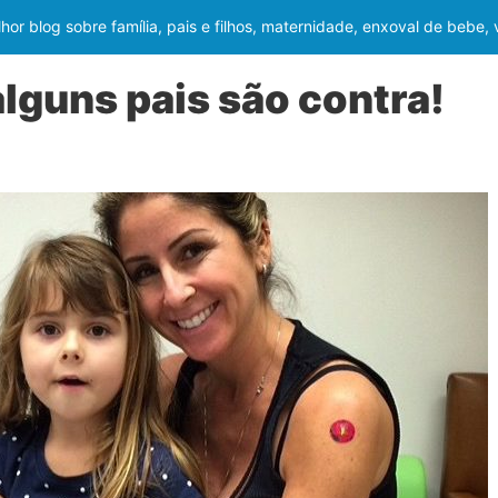
or blog sobre família, pais e filhos, maternidade, enxoval de bebe,
alguns pais são contra!