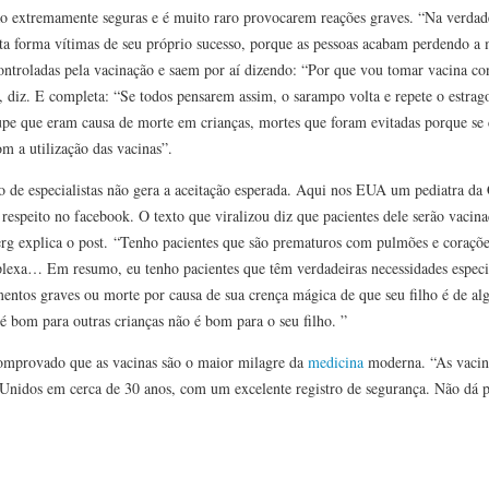
o extremamente seguras e é muito raro provocarem reações graves. “Na verda
rta forma vítimas de seu próprio sucesso, porque as pessoas acabam perdendo a
ontroladas pela vacinação e saem por aí dizendo: “Por que vou tomar vacina co
 diz. E completa: “Se todos pensarem assim, o sarampo volta e repete o estrago
upe que eram causa de morte em crianças, mortes que foram evitadas porque se c
m a utilização das vacinas”.
o de especialistas não gera a aceitação esperada. Aqui nos EUA um pediatra da 
espeito no facebook. O texto que viralizou diz que pacientes dele serão vacin
rg explica o post. “Tenho pacientes que são prematuros com pulmões e coraçõe
lexa… Em resumo, eu tenho pacientes que têm verdadeiras necessidades especi
mentos graves ou morte por causa de sua crença mágica de que seu filho é de a
 é bom para outras crianças não é bom para o seu filho. ”
omprovado que as vacinas são o maior milagre da
medicina
moderna. “As vacin
s Unidos em cerca de 30 anos, com um excelente registro de segurança. Não dá