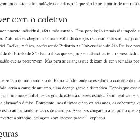
egrariam o sistema imunológico da criança já que são feitas a partir de um remé
ver com o coletivo
arentemente individual, afeta todo mundo. Uma população imunizada impede a
. Autoridades chegam a temer a volta de doenças relativamente simples, já err
riel Oselka, médico, professor de Pediatria na Universidade de São Paulo e pr
aúde do Estado de São Paulo disse que os grupos antivacinas tem representado 
aúde que as prescrevem. Mas para as crianças que deixam de ser vacinadas por 
ue se tem no momento é o do Reino Unido, onde se espalhou o conceito de que
la, seria a causa de autismo, uma doença grave e dramática. Depois que essa a
urgiram inúmeros trabalhos de grande extensão. Esses estudos foram realizados 
 afirmação é falsa. Entretanto, nos últimos cinco ou seis anos, as coberturas v
 estão aumentando os casos de sarampo. As coisas chegaram a tal ponto que o 
nverter a situação, até agora com sucesso parcial”, explicou.
guras