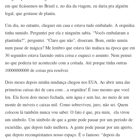
em que ficássemos no Brasil e, no dia da viagem, eu daria pra alguém
legal, que gostasse de planta.
Um dia, no entanto, cheguei em casa e estava tudo embalado. A orquídea
tinha sumido. Perguntei por ela e ninguém sabia. “Vocês embalaram a
plantinha?”, perguntei. “Claro que não”, disseram. Bom, então sumiu
num passe de mágica? Me lembro que estava tão maluca na época que em
30 segundos estava fazendo outra coisa e esqueci o assunto. Nem pensei
no que poderia ter acontecido com a coitada. Até porque tinha outras
10000000000 de coisas pra resolver.
Dois meses depois minha mudança chegou nos EUA. Ao abrir uma das
primeiras caixas dei de cara com…a orquídea! É isso mesmo que você
leu. Ela ficou dois meses fechada, sem água e sem luz, no meio de um
monte de móveis e caixas mil. Como sobreviveu, juro, não sei. Quem
colocou lá também nunca vou saber. O fato é que, pra mim, ela virou
um símbolo. Um símbolo de que a gente pode passar por um período de
escuridão, que depois tudo melhora. A gente pode passar por um aperto,
que depois reconquistamos nosso espaço. É o famoso: “depois da