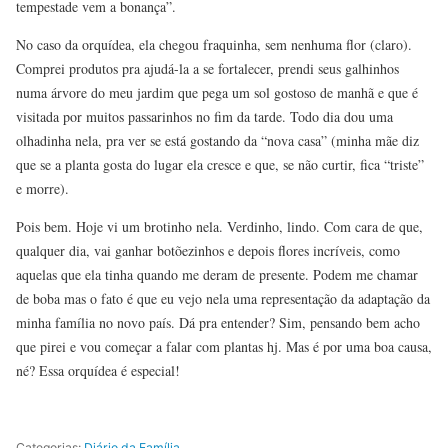
tempestade vem a bonança”.
No caso da orquídea, ela chegou fraquinha, sem nenhuma flor (claro).
Comprei produtos pra ajudá-la a se fortalecer, prendi seus galhinhos
numa árvore do meu jardim que pega um sol gostoso de manhã e que é
visitada por muitos passarinhos no fim da tarde. Todo dia dou uma
olhadinha nela, pra ver se está gostando da “nova casa” (minha mãe diz
que se a planta gosta do lugar ela cresce e que, se não curtir, fica “triste”
e morre).
Pois bem. Hoje vi um brotinho nela. Verdinho, lindo. Com cara de que,
qualquer dia, vai ganhar botõezinhos e depois flores incríveis, como
aquelas que ela tinha quando me deram de presente. Podem me chamar
de boba mas o fato é que eu vejo nela uma representação da adaptação da
minha família no novo país. Dá pra entender? Sim, pensando bem acho
que pirei e vou começar a falar com plantas hj. Mas é por uma boa causa,
né? Essa orquídea é especial!
Categorias:
Diário da Família