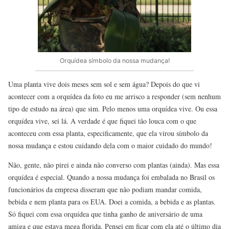
Orquídea símbolo da nossa mudança!
Uma planta vive dois meses sem sol e sem água? Depois do que vi
acontecer com a orquídea da foto eu me arrisco a responder (sem nenhum
tipo de estudo na área) que sim. Pelo menos uma orquídea vive. Ou essa
orquídea vive, sei lá. A verdade é que fiquei tão louca com o que
aconteceu com essa planta, especificamente, que ela virou símbolo da
nossa mudança e estou cuidando dela com o maior cuidado do mundo!
Não, gente, não pirei e ainda não converso com plantas (ainda). Mas essa
orquídea é especial. Quando a nossa mudança foi embalada no Brasil os
funcionários da empresa disseram que não podiam mandar comida,
bebida e nem planta para os EUA. Doei a comida, a bebida e as plantas.
Só fiquei com essa orquídea que tinha ganho de aniversário de uma
amiga e que estava mega florida. Pensei em ficar com ela até o último dia