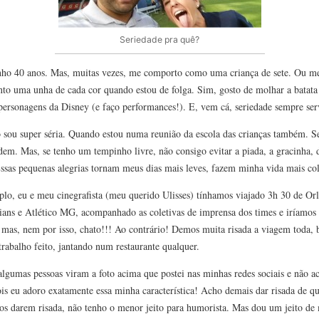
Seriedade pra quê?
enho 40 anos. Mas, muitas vezes, me comporto como uma criança de sete. Ou m
nto uma unha de cada cor quando estou de folga. Sim, gosto de molhar a batata 
personagens da Disney (e faço performances!). E, vem cá, seriedade sempre ser
o sou super séria. Quando estou numa reunião da escola das crianças também. S
dem. Mas, se tenho um tempinho livre, não consigo evitar a piada, a gracinha, d
Essas pequenas alegrias tornam meus dias mais leves, fazem minha vida mais co
plo, eu e meu cinegrafista (meu querido Ulisses) tínhamos viajado 3h 30 de Orl
hians e Atlético MG, acompanhado as coletivas de imprensa dos times e iríamos
o mas, nem por isso, chato!!! Ao contrário! Demos muita risada a viagem toda,
trabalho feito, jantando num restaurante qualquer.
algumas pessoas viram a foto acima que postei nas minhas redes sociais e não a
s eu adoro exatamente essa minha característica! Acho demais dar risada de qu
os darem risada, não tenho o menor jeito para humorista. Mas dou um jeito d