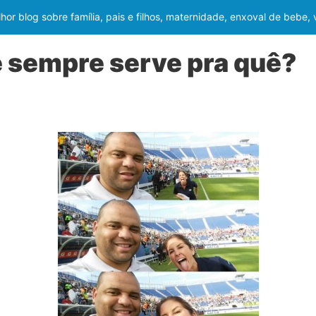
or blog sobre família, pais e filhos, maternidade, enxoval de bebe,
 sempre serve pra quê?