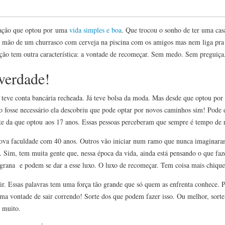
eração que optou por uma
vida simples e boa
. Que trocou o sonho de ter uma cas
e mão de um churrasco com cerveja na piscina com os amigos mas nem liga pra
ação tem outra característica: a vontade de recomeçar. Sem medo. Sem preguiça
verdade!
á teve conta bancária recheada. Já teve bolsa da moda. Mas desde que optou por 
o fosse necessário ela descobriu que pode optar por novos caminhos sim! Pode e
nte da que optou aos 17 anos. Essas pessoas perceberam que sempre é tempo de
ova faculdade com 40 anos. Outros vão iniciar num ramo que nunca imaginara
. Sim, tem muita gente que, nessa época da vida, ainda está pensando o que faze
 grana e podem se dar a esse luxo. O luxo de recomeçar. Tem coisa mais chique
rir. Essas palavras tem uma força tão grande que só quem as enfrenta conhece. 
ma vontade de sair correndo! Sorte dos que podem fazer isso. Ou melhor, sort
E muito.