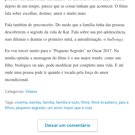
depois de um tempo, parece que as coisas tinham que acontecer. O filme
fala sobre escolhas, destino, amor e muito mais.
Fala também de preconceito. Do medo que a família tinha das pessoas
descobrirem
o
segredo da vida de Kat. Fala sobre sua pré-adolescência,
seus dilemas e dramas (
o primeiro sutiã, a autoafirmação, o
bullying)
.
Eu vou torcer muito para o “Pequeno Segredo” no Oscar 2017. Na
minha opinião a mensagem do filme é o seu maior trunfo: como um
filho, biológico ou não, pode modificar por completo uma vida. E até
onde uma pessoa pode ir quando é tocada pela força do amor
incondicional.
Categorias:
Vídeos
Tags:
cinema
,
estréia
,
família
,
família é tudo
,
filme
,
filme brasileiro
,
pais e
filhos
,
pequeno segredo
,
um amor maior que a vida
Deixar um comentário