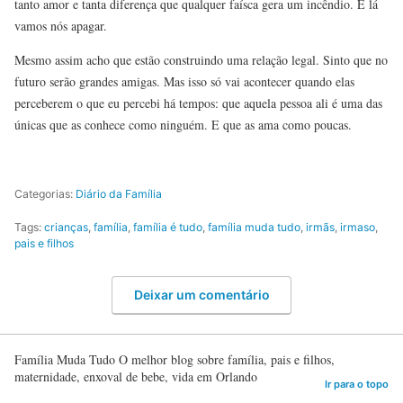
tanto amor e tanta diferença que qualquer faísca gera um incêndio. E lá
vamos nós apagar.
Mesmo assim acho que estão construindo uma relação legal. Sinto que no
futuro serão grandes amigas. Mas isso só vai acontecer quando elas
perceberem o que eu percebi há tempos: que aquela pessoa ali é uma das
únicas que as conhece como ninguém. E que as ama como poucas.
Categorias:
Diário da Família
Tags:
crianças
,
família
,
família é tudo
,
família muda tudo
,
irmãs
,
irmaso
,
pais e filhos
Deixar um comentário
Família Muda Tudo O melhor blog sobre família, pais e filhos,
maternidade, enxoval de bebe, vida em Orlando
Ir para o topo