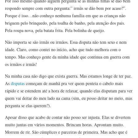
Por isso mesmo quando alguém pergunta se as minhas filhas se dão bem
respondo sempre com outra pergunta:” irmãs se dão bem por acaso?”.
Porque é isso…não conheço nenhuma família em que as crianças não
briguem pelo brinquedo, pela toalha de banho, pela atenção dos pais.
Pela roupa nova, pela batata frita. Pela bolinha de queijo.
Não importa se são irmãs ou irmãos. Essa disputa não tem sexo e nem
idade. Claro, como contei no início, acho que tudo melhora com o
tempo. Mas conheço gente da minha idade que continua em guerra com
os irmãos e irmãs!
Na minha casa não digo que exista guerra. Mas estamos longe de ter paz.
As
disputas
começam de manhã pra ver quem penteia o cabelo mais
rápido e se estendem até a hora de relaxar, quando elas disputam para ver
quem vai deitar do meu lado na cama (sim, eu posso deitar no meio, mas
pergunta se elas querem?).
Apesar disso que acabo de contar não posso ser injusta. Elas se divertem
muito juntas em vários momentos. Brincam horas. Aprontam muito.
Morrem de rir. São cúmplices e parceiras de primeira. Mas acho que é